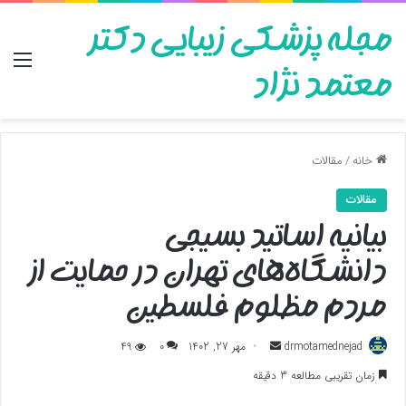
مجله پزشکی زیبایی دکتر
منو
معتمد نژاد
خانه
/
مقالات
مقالات
بیانیه اساتید بسیجی
دانشگاه‌های تهران در حمایت از
مردم مظلوم فلسطین
ارسال
drmotamednejad
مهر 27, 1402
0
49
به
زمان تقریبی مطالعه 3 دقیقه
ایمیل