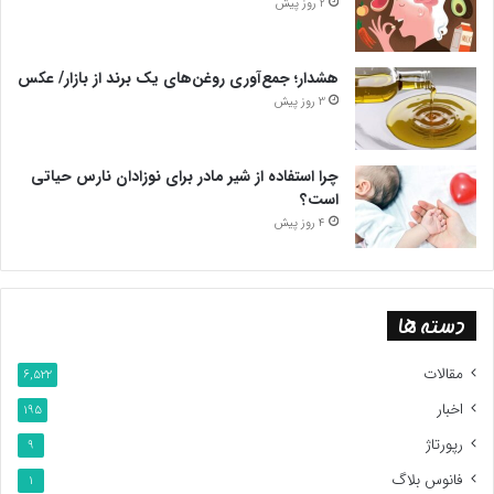
2 روز پیش
هشدار؛ جمع‌آوری روغن‌های یک برند از بازار/ عکس
3 روز پیش
چرا استفاده از شیر مادر برای نوزادان نارس حیاتی
است؟
4 روز پیش
دسته ها
مقالات
6,522
اخبار
195
رپورتاژ
9
فانوس بلاگ
1