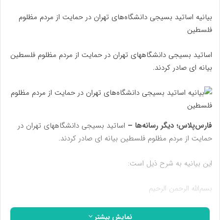
بیانیه اساتید بسیجی دانشگاه‌های تهران در حمایت از مردم مظلوم
فلسطین
اساتید بسیجی دانشگاه­های تهران در حمایت از مردم مظلوم فلسطین
بیانه ای صادر کردند.
فارس‌پلاس؛ دیگر رسانه‌ها –
اساتید بسیجی دانشگاههای تهران در
حمایت از مردم مظلوم فلسطین بیانه ای صادر کردند.
این بیانیه به شرح ذیل است:
بسم‌الله الرحمن الرحیم
الَّذِینَ طَغَوْا فِی الْبِلَادِ* فَأَکْثَرُوا فِیهَا الْفَسَادَ* فَصَبَّ عَلَیْهِمْ رَبُّکَ سَوْطَ
نمایش بیشتر