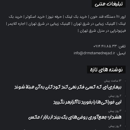
تبلیغات متنی
ارور h1 دستگاه قند خون
|
خرید بک لینک
|
حرفه نیوز
|
خرید اسکوتر
|
خرید بک
لینک
|
کلینیک زیبایی در شرق تهران
|
کلینیک زیبایی در شرق تهران
|
اجاره کلایمر
|
فیزیوتراپی در منزل شرق تهران
|
تلفن: 0914.411.85.33
ایمیل: info@drmotamednejad.ir
نوشته های تازه
13 ساعت پیش
بیماری‌ای که کسی فکر نمی‌کند کودکان به آن مبتلا شوند
2 روز پیش
این خوراکی‌ها را بخورید تا آلزایمر نگیرید
3 روز پیش
هشدار؛ جمع‌آوری روغن‌های یک برند از بازار/ عکس
4 روز پیش