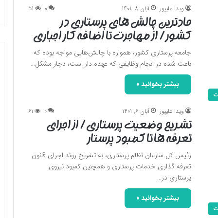
ویدا علیپور
آبان 8, 1401
0
51
حادترین چالش های پرستاری در
کشور/ از مهاجرت تا اضافه کار اجباری
جامعه پرستاری کشور، همواره با چالش‌هایی مواجه بوده که
باعث شده در انجام وظایفی که عهده دار است، دچار مشکل…
بیشتر بخوانید »
ت
ویدا علیپور
آبان 6, 1401
0
61
تشریح وضعیت پرستاری/ از اجرای
تعرفه ها تا کمبود پرستار
رئیس کل سازمان نظام پرستاری، به تشریح روند اجرای قانون
تعرفه گذاری خدمات پرستاری و همچنین کمبود نیروی
پرستاری در…
بیشتر بخوانید »
ت