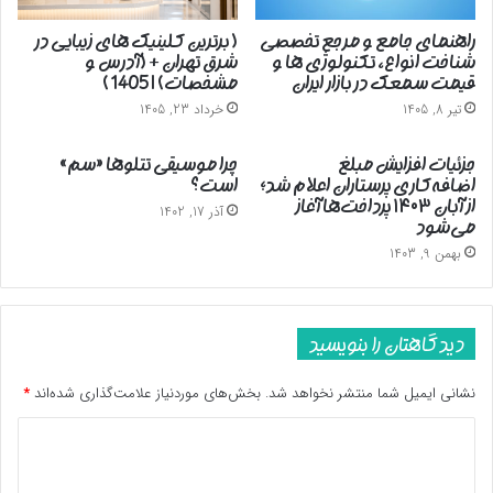
راهنمای جامع و مرجع تخصصی
( برترین کلینیک های زیبایی در
شناخت انواع، تکنولوژی ها و
شرق تهران + (آدرس و
قیمت سمعک در بازار ایران
مشخصات) | 1405 )
تیر 8, 1405
خرداد 23, 1405
جزئیات افزایش مبلغ
چرا موسیقی تتلوها «سم»
اضافه‌کاری پرستاران اعلام شد؛
است؟
از آبان ۱۴۰۳ پرداخت‌ها آغاز
آذر 17, 1402
می‌شود
بهمن 9, 1403
دیدگاهتان را بنویسید
نشانی ایمیل شما منتشر نخواهد شد.
بخش‌های موردنیاز علامت‌گذاری شده‌اند
*
د
ی