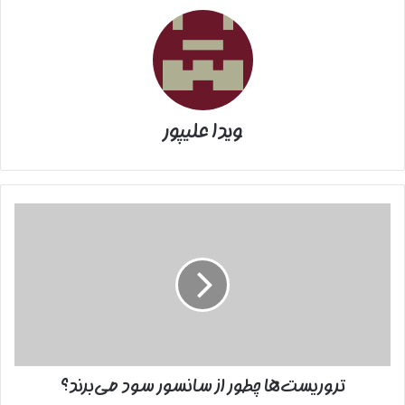
خدمات بهداشتی و درمانی سرار کشور زمان رسمی انتخابات سازمان
نظام پرستاری 1402 را ابلاغ کرد.
طبق بخشنامه اعلامی، زمان اخذ آرای ششمین دوره انتخابات هیات
مدیره های سازمان نظام پرستاری 1402 جمعه مورخ 7 مهرماه 1402
ویدا علیپور
خواهد بود.
جدول زمانبندی برگزاری ششمین دوره انتخابات هیات مدیره های
سازمان نظام پرستاری جمهوری اسالمی ایران در فایل پیوست قابل
تروریست‌ها
مشاهده است.
چطور
از
سانسور
سود
می‌برند؟
تروریست‌ها چطور از سانسور سود می‌برند؟