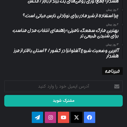
هشدار؛ جمع‌آوری روغن‌های یک برند از بازار/ عکس
2 روز پیش
چرا استفاده از شیر مادر برای نوزادان نارس حیاتی است؟
2 روز پیش
بهترین مارک سمعک نامرئی؛ راهنمای انتخاب مدل مناسب
برای شنیدن طبیعی تر
3 روز پیش
آخرین وضعیت شیوع آنفلوانزا در کشور/ ۲ استان بالاتر از مرز
هشدار
خبرنامه
آدرس
ایمیل
خود
را
وارد
کنید
فیسبوک
ایکس
یوتیوب
اینستاگرام
تلگرام