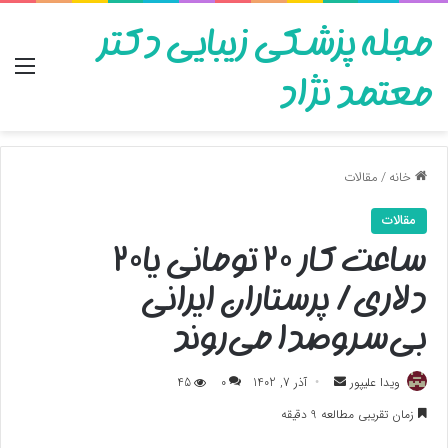
مجله پزشکی زیبایی دکتر
منو
معتمد نژاد
خانه
/
مقالات
مقالات
ساعت کار ۲۰ تومانی یا۲۰
دلاری/ پرستاران ایرانی
بی‌سروصدا می‌روند
ارسال
ویدا علیپور
آذر 7, 1402
0
45
به
زمان تقریبی مطالعه 9 دقیقه
ایمیل