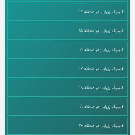
ساخت بیمارستان‌های جدید، هیچ تناسبی با جذب پرستار ندارد و
مدام بر تعداد پرستاران مورد نیاز افزوده می‌شود.
کلینیک زیبایی در منطقه 14
کف استاندارد جهانی را هم نداریم و اگر می‌خواهیم به کف استاندارد
کلینیک زیبایی در منطقه 15
برسیم، همین امروز باید تعداد پرستاران کشور ۲ برابر شود
دبیرکل خانه پرستار گفت: آنچه مسلم است، به ازای هر تخت معمولی،
کلینیک زیبایی در منطقه 16
۲ نفر کادر پرستاری نیاز است که ۲۰ تا ۲۵ درصد آن از طریق کمک
پرستار یا بهیار تأمین شود و ۷۵ درصد آن باید نیروی پرستاری باشد.
کلینیک زیبایی در منطقه 17
در واقع به ازای هر تخت بیمارستانی در بخش‌های عادی باید ۱.۸
پرستار داشته باشیم تا بتوانیم مراقبت خوب و با کیفیت به بیماران
کلینیک زیبایی در منطقه 18
بستری ارائه بدهیم.
شریفی مقدم ادامه داد: در بخش‌های ICU و CCU، شرایط فرق می‌کند
کلینیک زیبایی در منطقه 19
و ما می‌بایست حداقل ۵ تا ۶ پرستار در شبانه روز برای یک تخت
مراقبت‌های ویژه داشته باشیم.
کلینیک زیبایی در منطقه 20