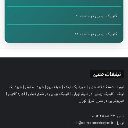
یادآور می‌شود، برنامه «امواج شبهه» گفتگویی تخصصی پیرامون
ماهیت‌ شناسی و رفتارشناسی رسانه‌های فارسی‌ زبان بیگانه است که
کلینیک زیبایی در منطقه 21
با هدف روشنگری و افشای تکنیک‌های رسانه‌ای است ،روزهای یکشنبه
و سه‌شنبه ساعت ۱۶ به مدت ۶۰ دقیقه از آنتن این شبکه به نشانی
موج اف‌ام ردیف ۱۰۳,۵ مگاهرتز پخش می شود.
کلینیک زیبایی در منطقه 22
تبلیغات متنی
ارور h1 دستگاه قند خون
|
خرید بک لینک
|
حرفه نیوز
|
خرید اسکوتر
|
خرید بک
لینک
|
کلینیک زیبایی در شرق تهران
|
کلینیک زیبایی در شرق تهران
|
اجاره کلایمر
|
فیزیوتراپی در منزل شرق تهران
|
تلفن: 0914.411.85.33
ایمیل: info@drmotamednejad.ir