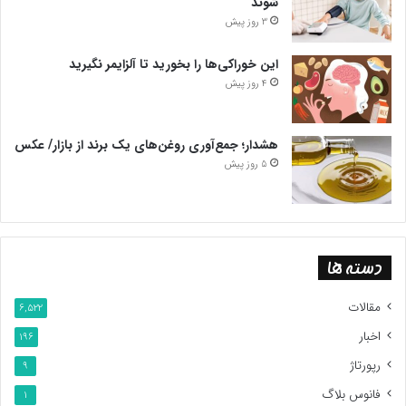
شوند
3 روز پیش
این خوراکی‌ها را بخورید تا آلزایمر نگیرید
4 روز پیش
هشدار؛ جمع‌آوری روغن‌های یک برند از بازار/ عکس
5 روز پیش
دسته ها
مقالات
6,522
اخبار
196
رپورتاژ
9
فانوس بلاگ
1