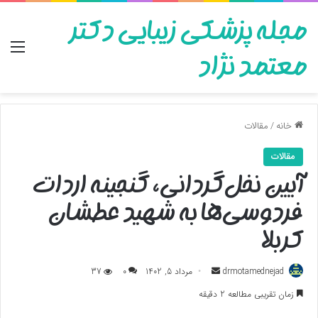
مجله پزشکی زیبایی دکتر
منو
معتمد نژاد
خانه
/
مقالات
مقالات
آیین نخل‌گردانی، گنجینه اردات
فردوسی‌ها به شهید عطشان
کربلا
ارسال
drmotamednejad
مرداد 5, 1402
0
37
به
زمان تقریبی مطالعه 2 دقیقه
ایمیل