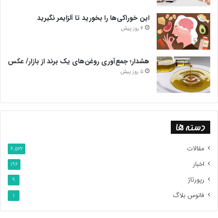
این خوراکی‌ها را بخورید تا آلزایمر نگیرید
4 روز پیش
هشدار؛ جمع‌آوری روغن‌های یک برند از بازار/ عکس
5 روز پیش
دسته ها
مقالات
6,522
اخبار
196
رپورتاژ
9
فانوس بلاگ
1