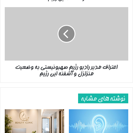
رژیم
اعتراف
مدیر
رادیو
رژیم
صهیونیستی
به
وضعیت
متزلزل
و
اعتراف مدیر رادیو رژیم صهیونیستی به وضعیت
آشفته
متزلزل و آشفته این رژیم
این
رژیم
نوشته های مشابه