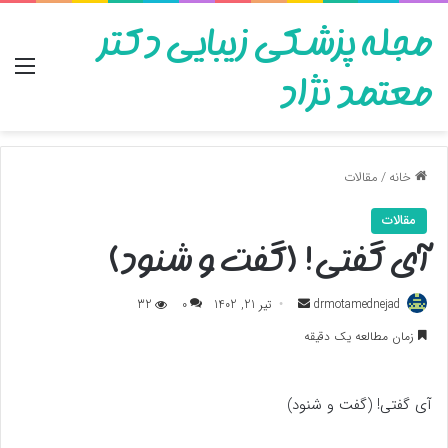
مجله پزشکی زیبایی دکتر
منو
معتمد نژاد
خانه
/
مقالات
مقالات
آی گفتی! (گفت و شنود)
ارسال
drmotamednejad
تیر 21, 1402
0
32
به
زمان مطالعه یک دقیقه
ایمیل
آی گفتی! (گفت و شنود)