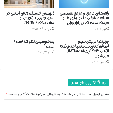
راهنمای جامع و مرجع تخصصی
( بهترین کلینیک های زیبایی در
شناخت انواع، تکنولوژی ها و
شرق تهران + (آدرس و
قیمت سمعک در بازار ایران
مشخصات) | 1405 )
تیر 8, 1405
خرداد 23, 1405
جزئیات افزایش مبلغ
چرا موسیقی تتلوها «سم»
اضافه‌کاری پرستاران اعلام شد؛
است؟
از آبان ۱۴۰۳ پرداخت‌ها آغاز
آذر 17, 1402
می‌شود
بهمن 9, 1403
دیدگاهتان را بنویسید
نشانی ایمیل شما منتشر نخواهد شد.
بخش‌های موردنیاز علامت‌گذاری شده‌اند
*
د
ی