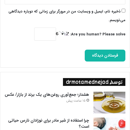
توسط کاربران را نخواهند داشت.
ذخیره نام، ایمیل و وبسایت من در مرورگر برای زمانی که دوباره دیدگاهی
گقتنی است که بر اساس قانون DSA شرکت های فناوری بزرگ مانند
می‌نویسم.
گوگل و متا مسئول محتوای منتشر شده در پلتفرمشان خواهند بود.
علاوه بر این پلتفرم های آنلاین ملزم هستند نحوه عملکرد الگوریتم
Are you human? Please solve:
های خود را به اشتراک بگذارند.
بر اساس اعلام اتحادیه اروپا قانون های قانون خدمات دیجیتال و بازار
های دیجیتال از ماه نوامبر سال ۲۰۲۲ لازم الاجرا بوده و از ماه ژانویه
سال ۲۰۲۴ قرار است در تمام کشورهای عضو اتحادیه اروپا اعمال شود،
گفتنی است که تخطی از این قانون جریمه ای معادل ۶ درصد از گردش
توسط drmotamednejad
مالی سالانه شرکت خاطی را در پی خواهد داشت.
هشدار؛ جمع‌آوری روغن‌های یک برند از بازار/ عکس
پایان پیام/
15 ساعت پیش
چرا استفاده از شیر مادر برای نوزادان نارس حیاتی
است؟