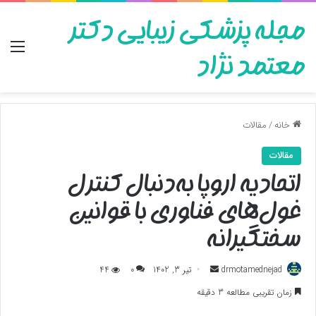
مجله پزشکی زیبایی دکتر
منو
معتمد نژاد
خانه
/
مقالات
مقالات
اتحادیه اروپا به‌دنبال کنترل
غول‌های فناوری با قوانین
سختگیرانه
ارسال
drmotamednejad
تیر 3, 1402
0
44
به
زمان تقریبی مطالعه 3 دقیقه
ایمیل