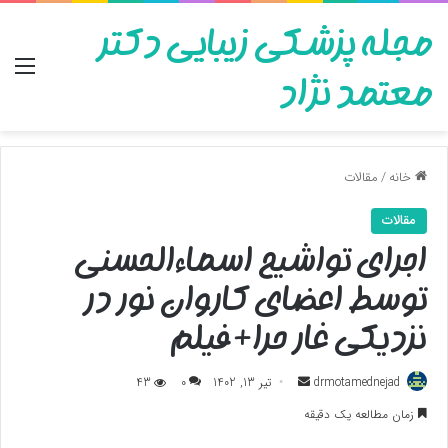
مجله پزشکی زیبایی دکتر
منو
معتمد نژاد
خانه
/
مقالات
مقالات
اجرای تواشیح اسماءالحسنی
توسط اعضای کاروان نور در
نزدیکی غار حرا+فیلم
ارسال
drmotamednejad
تیر 13, 1402
0
43
به
زمان مطالعه یک دقیقه
ایمیل