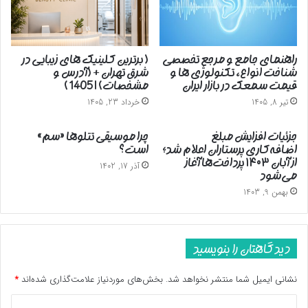
راهنمای جامع و مرجع تخصصی
( برترین کلینیک های زیبایی در
شناخت انواع، تکنولوژی ها و
شرق تهران + (آدرس و
قیمت سمعک در بازار ایران
مشخصات) | 1405 )
تیر 8, 1405
خرداد 23, 1405
جزئیات افزایش مبلغ
چرا موسیقی تتلوها «سم»
اضافه‌کاری پرستاران اعلام شد؛
است؟
از آبان ۱۴۰۳ پرداخت‌ها آغاز
آذر 17, 1402
می‌شود
بهمن 9, 1403
دیدگاهتان را بنویسید
نشانی ایمیل شما منتشر نخواهد شد.
بخش‌های موردنیاز علامت‌گذاری شده‌اند
*
د