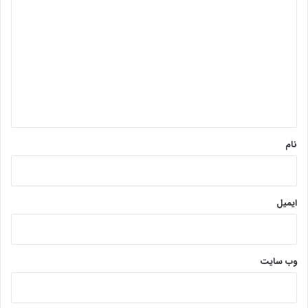
ی
د
گ
ا
ه
*
نام
ایمیل
وب‌ سایت