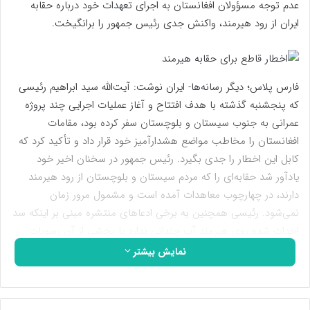
عدم توجه مسؤولان افغانستان به اجرای تعهدات خود درباره حقابه
ایران از رود هیرمند، واکنش جدی رئیس جمهور را برانگیخت.
فارس پلاس؛ دیگر رسانه‌ها- ایران نوشت: آیت‌الله سید ابراهیم رئیسی
که پنجشنبه گذشته با هدف افتتاح و آغاز عملیات اجرایی چند پروژه
عمرانی به جنوب سیستان و بلوچستان سفر کرده بود، مقامات
افغانستان را مخاطب مواضع هشدار‌آمیز خود قرار داد و تأکید کرد که
کابل این اخطار را جدی بگیرد. رئیس جمهور در سخنان اخیر خود
یادآور شد حقابه‌ای را که مردم سیستان و بلوچستان از رود هیرمند
دارند، در چهارچوب معاهدات آمده است و مشمول مرور زمان
نمی‌شود. رئیسی همچنین به برخی ادعاهای منتشره مبنی بر اینکه سد
احداث شده روی هیرمند آب چندانی ندارد یا بخشی از آن رسوبات
است، اشاره و تصریح کرد: «باید هر چه سریع‌تر این اجازه به کارشناسان
نمایش بیشتر
ما داده شود تا این مسأله را بررسی کنند، اگر کارشناسان ما این مطلب
را تأیید کردند، بسیار خوب اشکال ندارد، در نبودن آب ما بحثی نداریم،
اما اگر آب وجود دارد، این حق مردم سیستان و بلوچستان باید داده