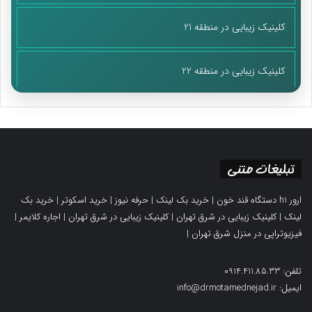
کلینیک زیبایی در منطقه 21
کلینیک زیبایی در منطقه 22
تبلیغات متنی
ارور h1 دستگاه قند خون
|
خرید بک لینک
|
حرفه نیوز
|
خرید اسکوتر
|
خرید بک
لینک
|
کلینیک زیبایی در شرق تهران
|
کلینیک زیبایی در شرق تهران
|
اجاره کلایمر
|
فیزیوتراپی در منزل شرق تهران
|
تلفن: 0914.411.85.33
ایمیل: info@drmotamednejad.ir