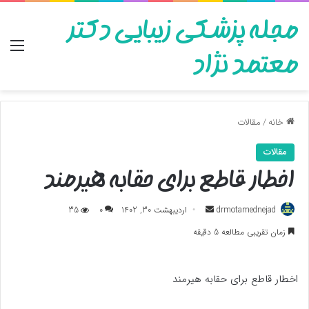
مجله پزشکی زیبایی دکتر
منو
معتمد نژاد
خانه
/
مقالات
مقالات
اخطار قاطع برای حقابه هیرمند
ارسال
drmotamednejad
اردیبهشت 30, 1402
0
35
به
زمان تقریبی مطالعه 5 دقیقه
ایمیل
اخطار قاطع برای حقابه هیرمند