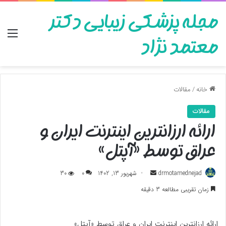
مجله پزشکی زیبایی دکتر
منو
معتمد نژاد
خانه
/
مقالات
مقالات
ارائه ارزانترین اینترنت ایران و
عراق توسط «آپتل»
ارسال
drmotamednejad
شهریور 13, 1402
0
30
به
زمان تقریبی مطالعه 3 دقیقه
ایمیل
ارائه ارزانترین اینترنت ایران و عراق توسط «آپتل»