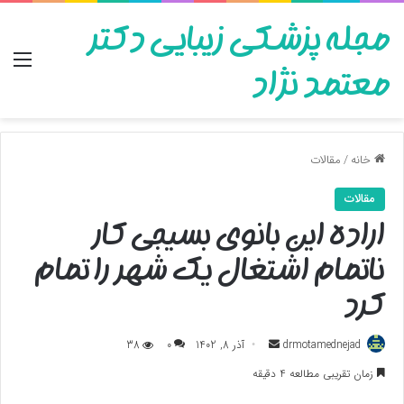
مجله پزشکی زیبایی دکتر
منو
معتمد نژاد
خانه
/
مقالات
مقالات
اراده این بانوی بسیجی کار
ناتمام اشتغال یک شهر را تمام
کرد
ارسال
drmotamednejad
آذر 8, 1402
0
38
به
زمان تقریبی مطالعه 4 دقیقه
ایمیل