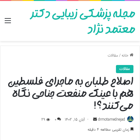
مجله پزشکی زیبایی دکتر
منو
معتمد نژاد
خانه
/
مقالات
مقالات
اصلاح طلبان به ماجرای فلسطین
هم با عینک منفعت جناحی نگاه
می‌کنند؟!
ارسال
drmotamednejad
آبان 15, 1402
0
29
به
زمان تقریبی مطالعه 4 دقیقه
ایمیل