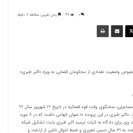
0
36
زمان تقریبی مطالعه 7 دقیقه
وک
ایکس
اشتراک گذاری با ایمیل
چاپ
رخصوص وضعیت تعدادی از محکومان قضایی به ویژه «اکبر طبری»
کیهان نوشت: غلامحسین اسماعیلی، سخنگوی وقت قوه قضائیه در تاریخ 22 شهریور سال 99
از صدور رای بدوی پرونده اکبر طبری خبر داده و گفته بود: «اکبر طبری در این پرونده ۱۰ عنوان اتهامی داشت که در ۸ مورد
 وی برای دادگاه به اثبات نرسید.اکبر طبری بابت تشکیل شبکه
چند نفره ارتشاء با وصف سردستگی و اخذ رشوه‌های متعدد به ۳۱ سال حبس تعزیری و ضبط اموال ناشی از ارتشاء و