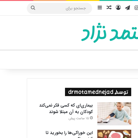
یوب
اینستاگرام
تلگرام
ورود
سایدبار
نوشته تصادفی
جستجو
برای
مد نژاد
ییر پوسته
توسط drmotamednejad
بیماری‌ای که کسی فکر نمی‌کند
کودکان به آن مبتلا شوند
15 ساعت پیش
این خوراکی‌ها را بخورید تا