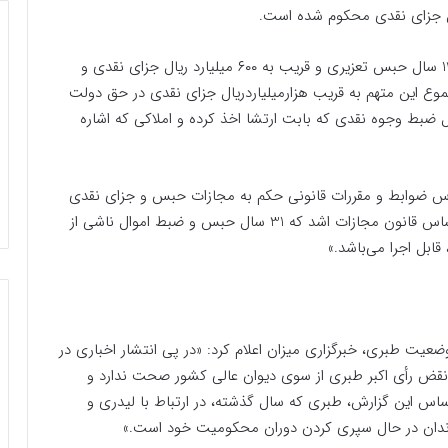
در عنوان اتهامی ‌تحت عنوان پولشویی اکبر طبری به 12.5 سال حبس تعزیری و قریب به ۶۰۰ میلیارد ریال جزای نقدی و
این متهم به قریب هزارمیلیاردریال جزای نقدی در حق دولت
علاوه ‌بر آن به حدود ۱۷۹ میلیاردریال ضبط وجوه نقدی که بابت ارتشا اخذ کرده و املاکی که ‌‌اشاره
بر اساس ضوابط و مقررات قانونی حکم به مجازات حبس و جزای نقدی
صادر کرده است.در صورت قطعی شدن این دادنامه، بر اساس قانون مجازات ‌اشد که 31 سال حبس و ضبط اموال ناشی از
ابل اجرا می‌باشد.»
وص وضعیت طبری، خبرگزاری میزان اعلام کرد: «در پی انتشار اخباری در
 نقض رأی اکبر طبری از سوی دیوان عالی کشور صحت ندارد و
ساس این گزارش، طبری که سال گذشته، در ارتباط با لیدری و