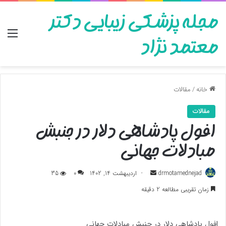
مجله پزشکی زیبایی دکتر
منو
معتمد نژاد
خانه
/
مقالات
مقالات
افول پادشاهی دلار در جنبش
مبادلات جهانی
ارسال
drmotamednejad
اردیبهشت 14, 1402
0
35
به
زمان تقریبی مطالعه 2 دقیقه
ایمیل
افول پادشاهی دلار در جنبش مبادلات جهانی