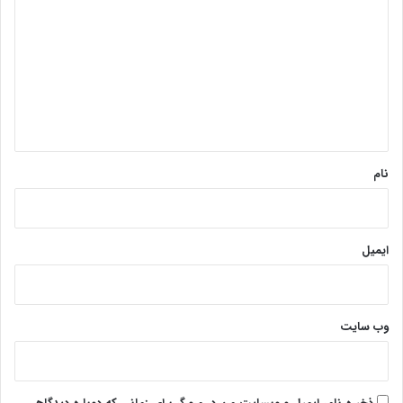
ی
مرگبار و غیرانسانی به ابزار اصلی واشینگتن برای اعمال اراده سیاسی به
د
کشورهای مستقل تبدیل شده، کاملاً روشن و قابل تحقق است.
گ
ا
پایان پیام/ت
ه
*
نام
ایمیل
وب‌ سایت