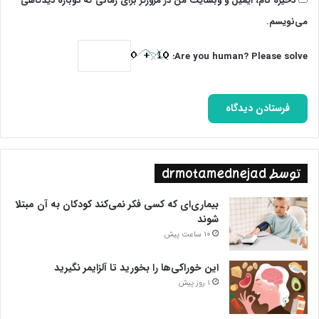
ذخیره نام، ایمیل و وبسایت من در مرورگر برای زمانی که دوباره دیدگاهی
می‌نویسم.
Are you human? Please solve:
توسط drmotamednejad
بیماری‌ای که کسی فکر نمی‌کند کودکان به آن مبتلا
شوند
10 ساعت پیش
این خوراکی‌ها را بخورید تا آلزایمر نگیرید
1 روز پیش