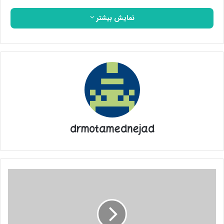
نمایش بیشتر
drmotamednejad
امام
راحل
(ره)
از
قاب