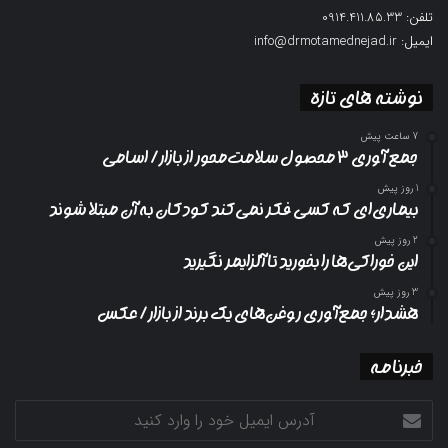
تلفن: 0914.411.85.33
ایمیل: info@drmotamednejad.ir
نوشته های تازه
7 ساعت پیش
جمع آوری ۳ محصول سلامت‌محور از بازار/ اسامی
1 روز پیش
بیماری‌ای که کسی فکر نمی‌کند کودکان به آن مبتلا شوند
2 روز پیش
این خوراکی‌ها را بخورید تا آلزایمر نگیرید
3 روز پیش
هشدار؛ جمع‌آوری روغن‌های یک برند از بازار/ عکس
خبرنامه
آدرس
ایمیل