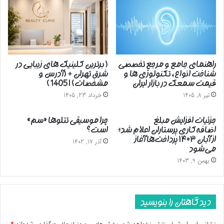
راهنمای جامع و مرجع تخصصی
( برترین کلینیک های زیبایی در
شناخت انواع، تکنولوژی ها و
شرق تهران + (آدرس و
قیمت سمعک در بازار ایران
مشخصات) | 1405 )
تیر 8, 1405
خرداد 23, 1405
جزئیات افزایش مبلغ
چرا موسیقی تتلوها «سم»
اضافه‌کاری پرستاران اعلام شد؛
است؟
از آبان ۱۴۰۳ پرداخت‌ها آغاز
آذر 17, 1402
می‌شود
بهمن 9, 1403
دیدگاهتان را بنویسید