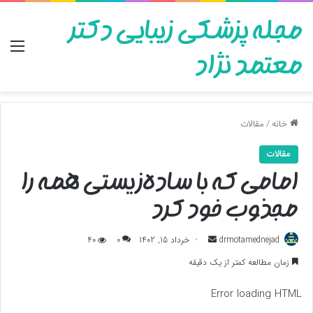
مجله پزشکی زیبایی دکتر
منو
معتمد نژاد
خانه
/
مقالات
مقالات
امامی که با ساده‌زیستی همه را
مجذوب خود کرد
ارسال
drmotamednejad
خرداد 15, 1402
0
40
به
زمان مطالعه کمتر از یک دقیقه
ایمیل
Error loading HTML