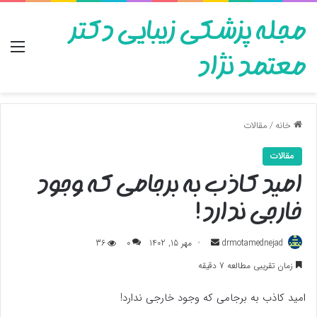
مجله پزشکی زیبایی دکتر
منو
معتمد نژاد
خانه
/
مقالات
مقالات
امید کاذب به برجامی که وجود
خارجی ندارد!
ارسال
drmotamednejad
مهر 15, 1402
0
36
به
زمان تقریبی مطالعه 7 دقیقه
ایمیل
امید کاذب به برجامی که وجود خارجی ندارد!