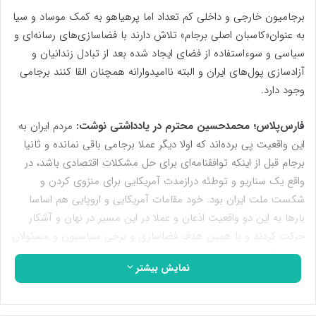
برجامیون خارجی و داخلی کم تعداد اما پرهیاهو به کمک موساد و سیا
به عنوان«کاسبان اصلی برجام» تلاش دارند با فضا‌سازی‌های رسانه‌ای و
سیاسی و سوءاستفاده از فضای ایجاد شده بعد از تبادل زندانیان و
آزاد‌سازی پول‌های ایران و البته ناامیدوارانه همچنان القا کنند برجامی
وجود دارد.
فارس‌پلاس؛ محمدحسین محترم در یادداشتی نوشت:
مردم ایران به
این واقعیت پی برده‌اند که اولا دیگر عملا برجامی باقی نمانده و ثانیا
برجام قبل از اینکه توافقنامه‌ای برای حل مشکلات اقتصادی باشد، در
واقع یک سناریو و توطئه درازمدت آمریکایی برای منزوی کردن و
شکست ملت ایران بود. خود مقامات آمریکایی و اروپایی هم اساسا
بارها به این دو واقعیت اذعان و عملا در این مسیر در نهان و آشکار
حرکت کردند و با همین هدف فضا‌سازی و برخی سیاسیون و مسئولان
ایرانی را در برهه‌هایی از زمان با ادعای «امضای کری تضمین است»،
نمایش بیشتر
فریب دادند.
حتی اکنون مقامات روسی و چینی نیز بر زیاده‌خواهی و فریب‌کاری