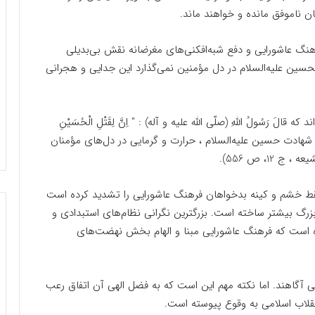
ن ناموفق مانده و خواهند ماند.
نگ عاشورایی و دفع شبه‌افکنی‌های مغرضانه نقش بی‌بدیلی
 الحسین علیه‌السلام در دل مؤمنین نمی‌گذارد این جدایی و هجرانی
َ رَسُولُ اللّهِ (صلّى اللّه علیه و آله) : " اِنَّ لِقَتْلِ الْحُسَیْنِ
َداً "؛ براى شهادت حسین علیه‌السلام ، حرارت و گرمایى در دل‌هاى مؤمنان
1، ص 556).
ه فقط خشم و کینه بدخواهان فرهنگ عاشورایی را تشدید کرده است
 بزرگ بیشتر ساخته است. بزرگترین نگرانی نظام‌های استبدادی و
ه است که فرهنگ عاشورایی مبنا و الهام بخش نهضت‌های
یی آگاهند. اما نکته مهم این است که به فضل الهی آن اتفاق رعب
نقلاب اسلامی به وقوع پیوسته است.