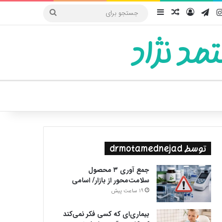
یوب
اینستاگرام
تلگرام
ورود
سایدبار
نوشته تصادفی
جستجو
برای
مد نژاد
ییر پوسته
توسط drmotamednejad
جمع آوری ۳ محصول
سلامت‌محور از بازار/ اسامی
19 ساعت پیش
بیماری‌ای که کسی فکر نمی‌کند