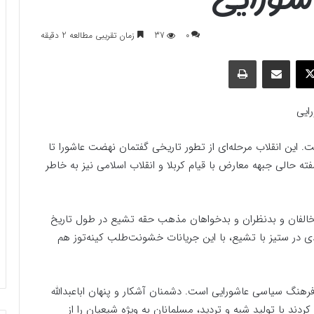
0
37
زمان تقریبی مطالعه 2 دقیقه
وک
ایکس
اشتراک گذاری با ایمیل
چاپ
ایی
. این انقلاب مرحله‌ای از تطور تاریخی گفتمان نهضت عاشورا تا
لی جبهه معارض با قیام کربلا و انقلاب اسلامی نیز به خاطر
الفان و بدنظران و بدخواهان مذهب حقه تشیع در طول تاریخ
ادی در ستیز با تشیع، با این جریانات خشونت‌طلب کینه‌توز هم
هنگ سیاسی عاشورایی است. دشمنان آشکار و پنهان اباعبدالله
کردند با تولید شبه و تردید، مسلمانان به ویژه شیعیان را از