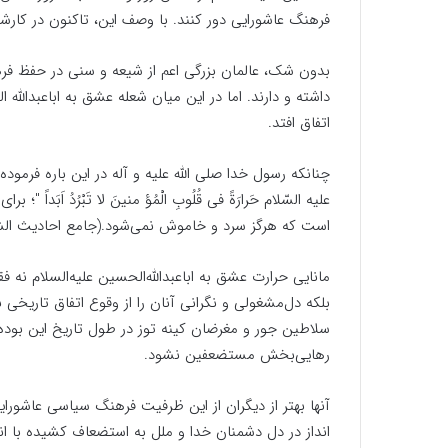
فرهنگ عاشورایی دور کنند. با وصف این، تاکنون در کارشا
بدون شک، عالمان بزرگی اعم از شیعه و سنی در حفظ فره
داشته و دارند. اما در این میان شعله عشق به اباعبدالله
اتفاق افتد.
چنانکه رسول خدا صلی الله علیه و آله در این باره فرموده‌اند که قال
علیه السّلام حَرارَةً فى قُلُوبِ الْمُؤ منینَ لا تَبْرُدُ اَب
است که هرگز سرد و خاموش نمی‌شود.(جامع احادیث الشیعه ، ج 2
مانایی حرارت عشق به اباعبدالله‌الحسین علیه‌السلام ن
بلکه دل‌مشغولی و نگرانی آنان را از وقوع اتفاق تاریخی
سلاطین جور و مغرضان کینه توز در طول تاریخ این بود
رهایی‌بخش مستضعفین نشود.
آنها بهتر از دیگران از این ظرفیت فرهنگ سیاسی عاشورا
انداز در دل دشمنان خدا و ملل به استضعاف کشیده با ا