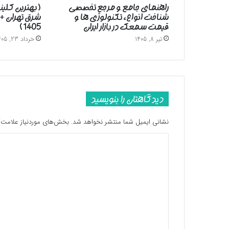
راهنمای جامع و مرجع تخصصی
( بهترین کلین
شناخت انواع، تکنولوژی ها و
شرق تهران +
قیمت سمعک در بازار ایران
1405 )
تیر 8, 1405
خرداد 23, 1405
دیدگاهتان را بنویسید
نشانی ایمیل شما منتشر نخواهد شد.
بخش‌های موردنیاز علامت‌گ
د
ی
د
گ
ا
ه