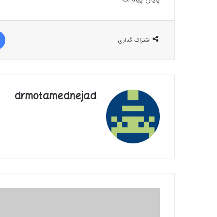
اشتراک گذاری
drmotamednejad
2
فایده
پذیرش