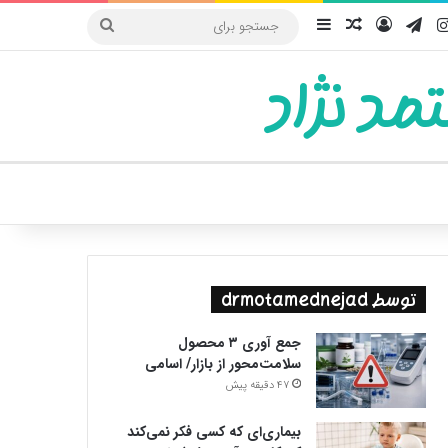
یوب
اینستاگرام
تلگرام
ورود
سایدبار
نوشته تصادفی
جستجو
برای
مد نژاد
ییر پوسته
توسط drmotamednejad
جمع آوری ۳ محصول
سلامت‌محور از بازار/ اسامی
47 دقیقه پیش
بیماری‌ای که کسی فکر نمی‌کند