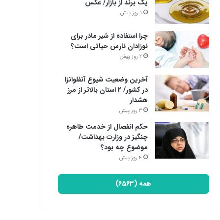
یک برند از بازار/ عکس
1 روز پیش
چرا استفاده از شیر مادر برای
نوزادان نارس حیاتی است؟
2 روز پیش
آخرین وضعیت شیوع آنفلوانزا
در کشور/ ۲ استان بالاتر از مرز
هشدار
3 روز پیش
حکم انفصال از خدمت طاهره
چنگیز در وزارت بهداشت/
موضوع چه بود؟
4 روز پیش
همه (6563)