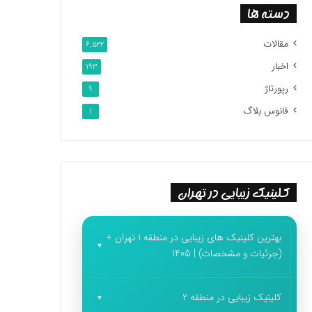
دسته ها
مقالات
6,522
اخبار
193
رپورتاژ
9
فانوس بلاگ
1
کلینیک زیبایی در تهران
بهترین کلینیک های زیبایی در منطقه 1 تهران +
(جزئیات و مشخصات) | 1405
کلینیک زیبایی در منطقه 2