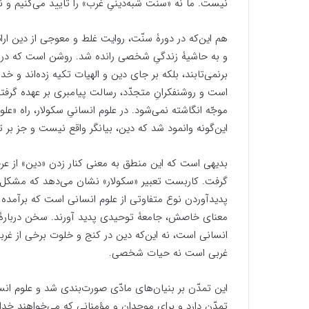
نیست. ما نه «سنّت شبه‌دینیِ غرب» را تأیید می‌کنیم و نه
هم این‌که در دورۀ سنّت، روایت غلط و معوجی از دین ارا
و به حاشیۀ زندگیِ شخصی رانده شد. روشن است که در عل
برنمی‌تابند، بلکه بر جای دین و الهیات تکیه زده‌اند و خ
است و روشنفکرانِ متجدّد، رسالت پیامبری بر عهده گرفته‌
موجّه انگاشته نمی‌شود. در علوم انسانیِ سکولار، راه «علو
این‌گونه وانمود شد که دین، بیانگر واقع نیست و جز بر
بدیهی است که این منطق به معنی کنار زدن «دین» از عر
گرفت. کاربست تعبیر «سکولار» نشان می‌دهد که مشکل ما
پدیدآوردن نوع متفاوتی از علوم انسانی است که برآمده و
معنای خاصش، جامعۀ توحیدی پدید آورند. سخن دربارۀ 
انسانی است، نه این‌که دین در کنج و خلوت برخی از غربی
غربی است نه حیات شخصی.
این تمدّن بر بنیان‌های مادّی صورت‌بندی شد و علوم انس
تمدّن دارد و برای موحدان و مؤمنانی که می‌خواهند خدا 