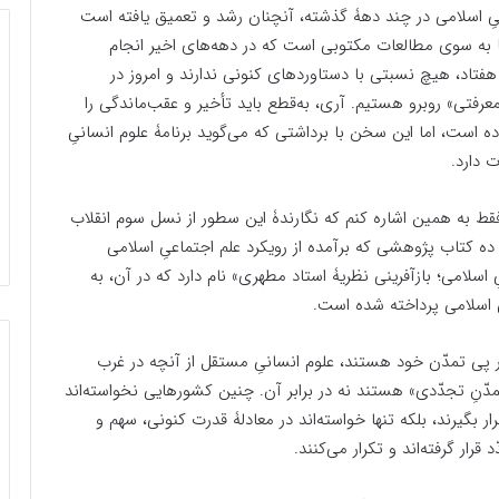
انیِ اسلامی در چند دهۀ گذشته، آنچنان رشد و تعمیق یافته است
ا به سوی مطالعات مکتوبی است که در دهه‌های اخیر انجام
تاد، هیچ نسبتی با دستاوردهای کنونی ندارند و امروز در
جریان عینیّت‌‎یافته» و «انگارۀ معرفتی» روبرو هستیم. آری، به‌قطع باید تأخیر و عقب‌ماندگی را
است، اما این سخن با برداشتی که می‌گوید برنامۀ علوم انسانیِ
 دارد.
ا فقط به همین اشاره کنم که نگارندۀ این سطور از نسل سوم انقلاب
ده کتاب پژوهشی که برآمده از رویکرد علم اجتماعیِ اسلامی
اسلامی؛ بازآفرینی نظریۀ استاد مطهری» نام دارد که در آن، به
ِ اسلامی پرداخته شده است.
ر پی تمدّن خود هستند، علوم انسانیِ مستقل از آنچه در غرب
 تمدّنِ تجدّدی» هستند نه در برابر آن. چنین کشورهایی نخواسته‌اند
ر بگیرند، بلکه تنها خواسته‌اند در معادلۀ قدرت کنونی، سهم و
قرار گرفته‌اند و تکرار می‌کنند.