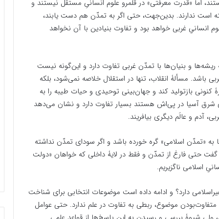
د، اما «قدرت معرفتی» در قلمرو علوم انسانیِ مستقل نیستند و
ه است ندارند. بدین‌جهت، حتی اگر به تمدّن هم دست یابند،
لوم انسانیِ غربی خواهد بود و تفاوت بنیادین با آن نخواهد
یشه‌ها و بنیان‌ها با تمدّن غربی تفاوت دارد و این‌گونه نیست
ی باشد. مسألۀ انقلاب، تنها در استقلال خلاصه نمی‌شود، بلکه
رۀ کنونی بازتولید کند و جهان‌بینی توحیدی و حیات طیبه را به
ای شرق آسیا در پی‌اش هستند بسیار تفاوت دارد و نشان می‌دهد
بی، آدم و عالَم دیگری بیافریند.
ها به «تمدّن‌ اسلامی» گره خورده باشد و اگر سودای تمدّن نداشته
ید گفت حتی فارغ از تمدّن و فقط در لایۀ داخلی که خواهان «دولت
نیِ اسلامی ناگزیریم.
یراسلامی دارد؟ و ادامه داده است موضوعات انتخابی برای شناخت
 متفاوت‌بودن موضوع، ربطی به تفاوت در علم ندارد. حتی عوامل
، ولی شیوۀ بررسی و رسیدن به این پاسخ‌ها از قواعد علمیِ