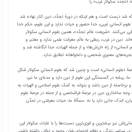
 «تجدّد سکولارِ غرب» را.
ئه شد درست است و هم اینکه در دورۀ تجدّد، دین کنار نهاده شد
وم انسانیِ غربی، خدا حضور و حیات ندارد و این علوم، حکم خدا
دایی می‌کنند. «شریعت عالَم تجدّد»، همین علوم انسانیِ سکولار
اند. دین در غرب، ربطی به عالَم معرفت علمی ندارد و معتبر و
م انسانی» از راه «ارزش‌ها» و از جمله الهیات، جدا انگاشته شد و
 تجربه‌های معنویِ شخصی و دلخواهانه تطابق ندارد.
صۀ «علوم انسانی» است و چنین شد که علوم انسانیِ سکولار شکل
، ریشه در گسستگی این علوم از دین دارد و مدعای ما نیز،
 برخاسته از دین باشد و بتواند به کمک علوم اسلامی و الهیات به
وجه ساختاری دین در عرصۀ فراشخصی و از جمله در عرصۀ علوم
ان، اندک جانی دارد یا نه. مسألۀ ما، حیات معرفتی در تمدّن
انی‌اش نیز بیشترین و قوی‌ترین نسبت‌ها را با غایات سکولار این
در سراسر زندگی‌ و نظام اجتماعی‌شان وجود و تجّلی داشته باشد،