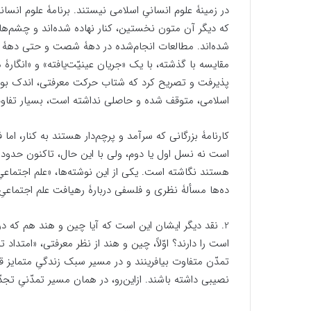
در زمینۀ علوم انسانیِ اسلامی نیستند. برنامۀ علوم انس
که دیگر آن متون نخستین، کنار نهاده شده‌اند و چشم‌ه
شده‌اند. مطالعات انجام‌شده در دهۀ شصت و حتی دهۀ هف
مقایسه با گذشته، با یک «
پذیرفت و تصریح کرد که شتاب حرکت معرفتی، اندک بوده 
اسلامی، متوقف شده و حاصلی نداشته است، بسیار تفاوت
کارنامۀ بزرگانی که سرآمد و پرچم‌دار هستند به کنار، ام
است نه نسل اول یا دوم، ولی با این حال، تاکنون حدود 
هستند نگاشته است. یکی از این نوشته‌ها، «علم اجتماعیِ 
ده‌ها مسألۀ نظری و فلسفی دربارۀ رهیافت علم اجتماعی
2. نقد دیگر ایشان این است که آیا چین و هند هم که د
است را دارند؟ اوّلاً، چین و هند از نظر معرفتی، «امتداد
تمدّن متفاوت بیافرینند و در مسیر سبک زندگیِ متمایز قرا
نصیبی داشته‌ باشند. ازاین‌رو، در همان مسیر تمدّنیِ تجدّد 