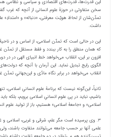
این قدرت‌ها، قدرت‌های اقتصادی و سیاسی و نظامی هستن
سخن متفاوتی در حوزۀ علوم انسانی از آنچه که غرب گفت
تمدّن‌شان از لحاظ هویّت معرفتی، «دنباله» و «امتدادِ» ع
داشت.
این در حالی است که تمدّن اسلامی، از اساس و در ناحیۀ ر
که همان منطق را به کار ببندد و فقط مستقل از تمدّن غرب
افزون بر این، انقلاب می‌خواهد خط انبیای الهی در در دو
الگوی رایج تبدیل نماید. این آرمان با آنچه که دولت‌ه
انقلاب می‌خواهد در برابر نگاه مادّی و این‌جهانیِ تمدّن غر
ثانیاً، این‌گونه نیست که برنامۀ علوم انسانیِ اسلامی، تن
باشیم، نباید در پی علوم انسانیِ اسلامی برویم، بلکه با
اسلامی» و «جامعۀ اسلامی» هستیم، باز از تولید علوم انسا
3. وی پرسیده است مگر علم، شرقی و غربی، اسلامی و غ
علمی آنها بر حسب جامعه می‌توانند متفاوت باشند، ولی
تبیین‌کننده هم می‌تواند در دو جامعه تفاوت داشته باشد