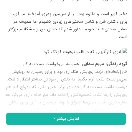
دختر کویر است و مقاوم بودن را از سرزمین پدری آموخته. می‌گوید:
برای داشتن شن و شادن سختی‌های زیادی کشیدم اما همیشه در
مقابل سختی‌ها به خودم یادآور شدم که خدای من از مشکلاتم بزرگتر
است.
گروه زندگی؛ مریم سمایی:
همیشه می‌خواست دست به کار
خارق‌العاده‌ای بزند. رویایش هتلداری بود و برای رسیدن به رویایش
نمی‌‌توانست یکجا آرام بگیرد. ته دلش از خودش بیشتر انتظار داشت.
دوست داشت دست به کار جدیدی بزند. حتی وقتی که ازدواج کرد هم
رویایش را رها نکرد. تحصیلاتش را ادامه داد. هم خانه داری می‌کرد هم
مغازه داری. شاید خیلی‌ها ازدواج را بهانه نرسیدن به آرزو و رویایشان
بدانند، اما او ازدواجش را مسیر رسیدن به رویایش کرد. دست
همسرش را گرفت و به کویر زدند. تا چشم کار می‌کرد برهوت بود، نه
نمایش بیشتر
آب نه برق و نه حتی جاده داشت اما او تصمیمش را گرفته بود و باید