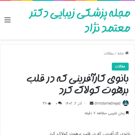
مجله پزشکی زیبایی دکتر
منو
معتمد نژاد
خانه
/
مقالات
مقالات
بانوی کارآفرینی که در قلب
برهوت کولاک کرد
ارسال
drmotamednejad
آذر 2, 1402
0
36
به
زمان تقریبی مطالعه 7 دقیقه
ایمیل
بانوی کارآفرینی که در قلب برهوت کولاک کرد