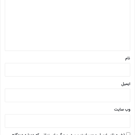
ی
د
گ
ا
ه
*
نام
ایمیل
وب‌ سایت