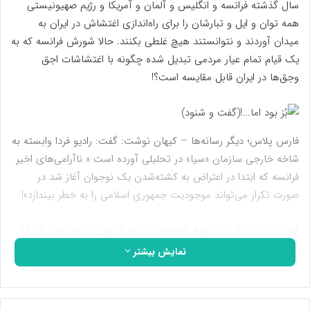
سال گذشته فرانسه و انگلیس و آلمان و آمریکا و رژیم صهیونیستی
همه توان و ایل و تبارشان را برای راه‌اندازی اغتشاش در ایران به
میدان آوردند و نتوانستند هیچ غلطی بکنند. حالا شورش فرانسه که به
یک قیام تمام عیار مردمی تبدیل شده چگونه با اغتشاشات اجق
وجق‌ها در ایران قابل مقایسه است؟!
فارس پلاس؛ دیگر رسانه‌ها – کیهان نوشت: گفت: رادیو فردا وابسته به
شاخه خارجی سازمان «سیا» در تحلیلی آورده است « ‌نا‌آرامی‌های اخیر
فرانسه که ابتدا در اعتراض به ‌کشته‌شدن یک نوجوان آغاز شد در
صورت تکرار می‌تواند موجودیت جمهوری اسلامی را به خطر بیندازد‌»!
گفتم: پرت و پلا و نامربوط گفته است. دور از جون و بلانسبت خر که
حیوان زحمتکش و بی‌آزاری است، این رادیو‌فردا یک طویله الاغ است و
نمایش بیشتر
تازه دُمش هم بیرون می‌ماند!
گفت: سال گذشته فرانسه و انگلیس و آلمان و آمریکا و رژیم