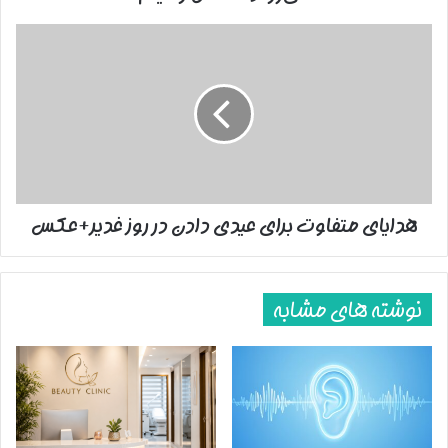
هدایای
متفاوت
برای
عیدی
دادن
در
روز
غدیر+عکس
هدایای متفاوت برای عیدی دادن در روز غدیر+عکس
نوشته های مشابه