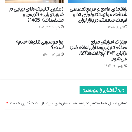
راهنمای جامع و مرجع تخصصی
( برترین کلینیک های زیبایی در
شناخت انواع، تکنولوژی ها و
شرق تهران + (آدرس و
قیمت سمعک در بازار ایران
مشخصات) | 1405 )
تیر 8, 1405
خرداد 23, 1405
جزئیات افزایش مبلغ
چرا موسیقی تتلوها «سم»
اضافه‌کاری پرستاران اعلام شد؛
است؟
از آبان ۱۴۰۳ پرداخت‌ها آغاز
آذر 17, 1402
می‌شود
بهمن 9, 1403
دیدگاهتان را بنویسید
نشانی ایمیل شما منتشر نخواهد شد.
بخش‌های موردنیاز علامت‌گذاری شده‌اند
*
د
ی
د