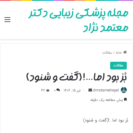
مجله پزشکی زیبایی دکتر
منو
معتمد نژاد
خانه
/
مقالات
مقالات
بُز بود اما…!(گفت و شنود)
ارسال
drmotamednejad
تیر 15, 1402
0
42
به
زمان مطالعه یک دقیقه
ایمیل
بُز بود اما…!(گفت و شنود)