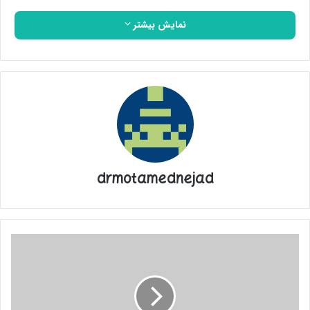
نمایش بیشتر
drmotamednejad
صهیونیسم
مسیحی
به
چه
می‌اندیشد؟