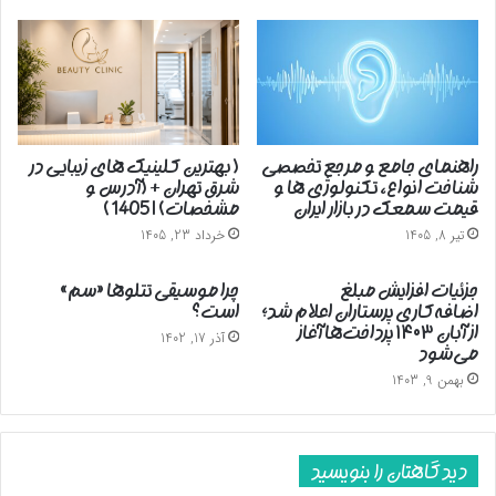
راهنمای جامع و مرجع تخصصی
( بهترین کلینیک های زیبایی در
شناخت انواع، تکنولوژی ها و
شرق تهران + (آدرس و
قیمت سمعک در بازار ایران
مشخصات) | 1405 )
تیر 8, 1405
خرداد 23, 1405
جزئیات افزایش مبلغ
چرا موسیقی تتلوها «سم»
اضافه‌کاری پرستاران اعلام شد؛
است؟
از آبان ۱۴۰۳ پرداخت‌ها آغاز
آذر 17, 1402
می‌شود
بهمن 9, 1403
دیدگاهتان را بنویسید