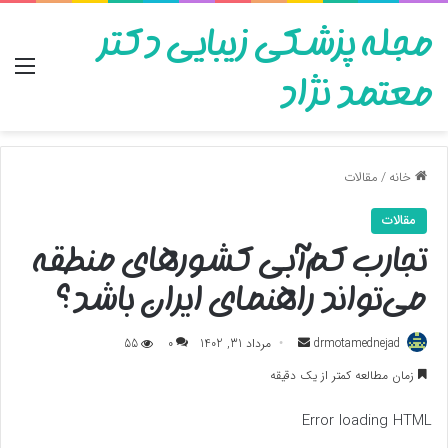
مجله پزشکی زیبایی دکتر
منو
معتمد نژاد
خانه
/
مقالات
مقالات
تجارب کم‌آبی کشورهای منطقه
می‌تواند راهنمای ایران باشد؟
ارسال
drmotamednejad
مرداد 31, 1402
0
55
به
زمان مطالعه کمتر از یک دقیقه
ایمیل
Error loading HTML