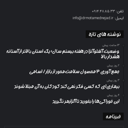
تلفن: 0914.411.85.33
ایمیل: info@drmotamednejad.ir
نوشته های تازه
13 ساعت پیش
وضعیت آنفلوآنزا در هفته بیستم سال؛ یک استان بالاتر از آستانه
هشدار بالا
2 روز پیش
جمع آوری ۳ محصول سلامت‌محور از بازار/ اسامی
3 روز پیش
بیماری‌ای که کسی فکر نمی‌کند کودکان به آن مبتلا شوند
4 روز پیش
این خوراکی‌ها را بخورید تا آلزایمر نگیرید
خبرنامه