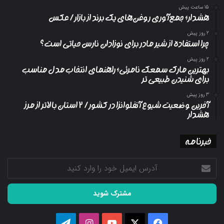
15 ساعت پیش
هشدار؛ جمع‌آوری روغن‌های یک برند از بازار/ عکس
2 روز پیش
چرا استفاده از شیر مادر برای نوزادان نارس حیاتی است؟
2 روز پیش
بهترین مارک سمعک نامرئی؛ راهنمای انتخاب مدل مناسب
برای شنیدن طبیعی تر
3 روز پیش
آخرین وضعیت شیوع آنفلوانزا در کشور/ ۲ استان بالاتر از مرز
هشدار
خبرنامه
آدرس
ایمیل
خود
را
وارد
کنید
فیسبوک
ایکس
یوتیوب
اینستاگرام
تلگرام