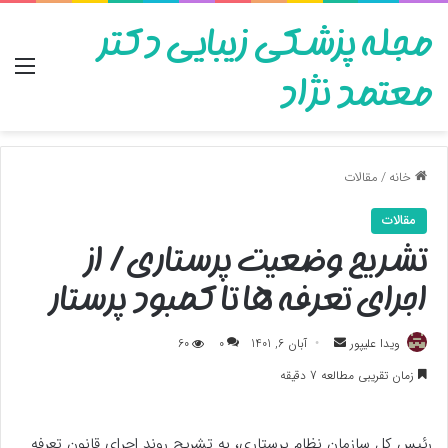
مجله پزشکی زیبایی دکتر
منو
معتمد نژاد
خانه
/
مقالات
مقالات
تشریح وضعیت پرستاری/ از
اجرای تعرفه ها تا کمبود پرستار
ارسال
ویدا علیپور
آبان 6, 1401
0
60
به
زمان تقریبی مطالعه 7 دقیقه
ایمیل
رئیس کل سازمان نظام پرستاری، به تشریح روند اجرای قانون تعرفه