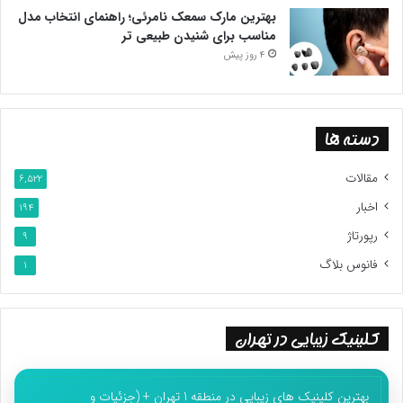
بهترین مارک سمعک نامرئی؛ راهنمای انتخاب مدل
همواره به علت کمبود نیرو و تعدیل های گسترده و فراگیر، بار سنگین
مناسب برای شنیدن طبیعی تر
کار 4 پرستار بر دوش یک نیرو تحمیل می شود، درحالی که 100هزار نفر
4 روز پیش
از پرستاران کشور بیکارند و اگر سالانه 10 هزار پرستار استخدام شوند، در
حدود 10 سال زمان می برد تا کادر پرستاری بیمارستان ها به
استانداردهای لازم برسد. انعقاد قراردادهایی که مصداق بارز
دسته ها
بی قانونی است، درکنار ناامنی شغلی و نگرانی از آینده معیشتی،
مقالات
6,522
پرستاران را نسبت به ادامه فعالیت در کشور دلسرد کرده و در حال
اخبار
194
حاضر قرار است در قالب تبلیغات پرهیاهو، قانون تعرفه گذاری اجرایی
شود، اما نه به آن شیوه ای که متناسب با شان و جایگاه پرستاران
رپورتاژ
9
است.
فانوس بلاگ
1
بی عدالتی در حق جامعه پرستاری
کلینیک زیبایی در تهران
این قانون طی 15 سال گذشته همواره با فرازوفرودهای بسیاری همراه
بوده است، آن هم برای پرستاران که در صف اول خدمت در نظام
سلامت قرار دارند. حال اینکه تعرفه های خدمات پزشکی در پایان
بهترین کلینیک های زیبایی در منطقه 1 تهران + (جزئیات و