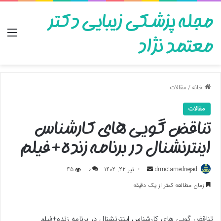
مجله پزشکی زیبایی دکتر
منو
معتمد نژاد
خانه
/
مقالات
مقالات
تناقض گویی های کارشناس
اینترنشنال در برنامه زنده+فیلم
ارسال
drmotamednejad
تیر 22, 1402
0
45
به
زمان مطالعه کمتر از یک دقیقه
ایمیل
تناقض گویی های کارشناس اینترنشنال در برنامه زنده+فیلم