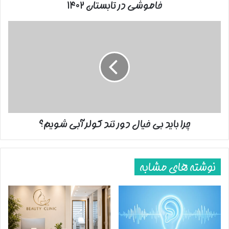
خاموشی در تابستان ۱۴۰۲
چرا
باید
بی
خیال
دور
تند
کولر
آبی
شویم؟
چرا باید بی خیال دور تند کولر آبی شویم؟
نوشته های مشابه