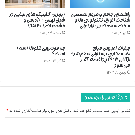
راهنمای جامع و مرجع تخصصی
( برترین کلینیک های زیبایی در
شناخت انواع، تکنولوژی ها و
شرق تهران + (آدرس و
قیمت سمعک در بازار ایران
مشخصات) | 1405 )
تیر 8, 1405
خرداد 23, 1405
جزئیات افزایش مبلغ
چرا موسیقی تتلوها «سم»
اضافه‌کاری پرستاران اعلام شد؛
است؟
از آبان ۱۴۰۳ پرداخت‌ها آغاز
آذر 17, 1402
می‌شود
بهمن 9, 1403
دیدگاهتان را بنویسید
نشانی ایمیل شما منتشر نخواهد شد.
بخش‌های موردنیاز علامت‌گذاری شده‌اند
*
د
ی