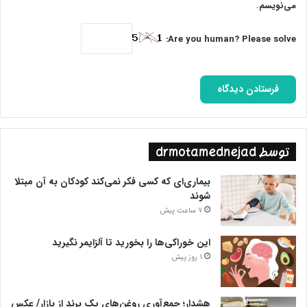
می‌نویسم.
Are you human? Please solve:
توسط drmotamednejad
بیماری‌ای که کسی فکر نمی‌کند کودکان به آن مبتلا
شوند
7 ساعت پیش
این خوراکی‌ها را بخورید تا آلزایمر نگیرید
1 روز پیش
هشدار؛ جمع‌آوری روغن‌های یک برند از بازار/ عکس