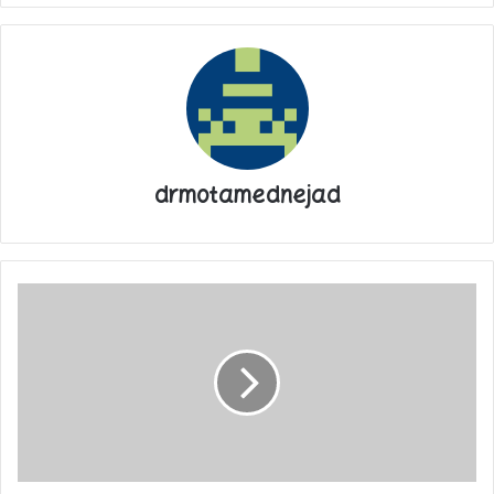
پایان پیام/غ
drmotamednejad
خاموشی
در
تابستان
۱۴۰۲