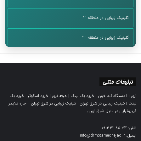
کلینیک زیبایی در منطقه 21
کلینیک زیبایی در منطقه 22
تبلیغات متنی
ارور h1 دستگاه قند خون
|
خرید بک لینک
|
حرفه نیوز
|
خرید اسکوتر
|
خرید بک
لینک
|
کلینیک زیبایی در شرق تهران
|
کلینیک زیبایی در شرق تهران
|
اجاره کلایمر
|
فیزیوتراپی در منزل شرق تهران
|
تلفن: 0914.411.85.33
ایمیل: info@drmotamednejad.ir