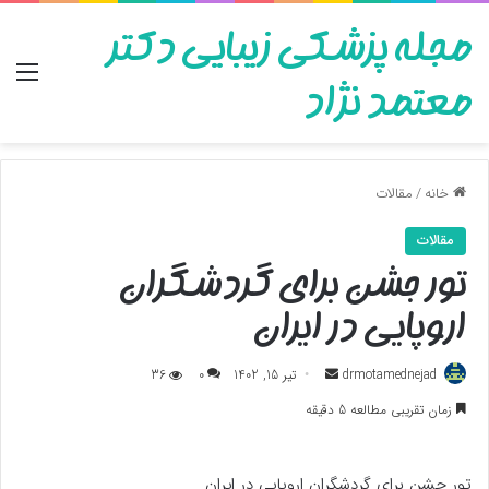
مجله پزشکی زیبایی دکتر
منو
معتمد نژاد
خانه
/
مقالات
مقالات
تور جشن برای گردشگران
اروپایی در ایران
ارسال
drmotamednejad
تیر 15, 1402
0
36
به
زمان تقریبی مطالعه 5 دقیقه
ایمیل
تور جشن برای گردشگران اروپایی در ایران