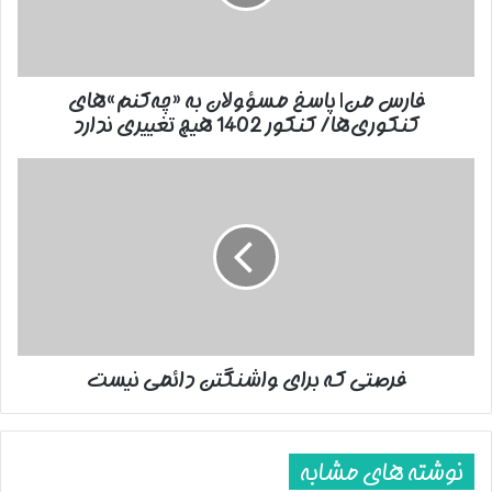
«چه‌کنم»‌های
کنکوری‌ها/
کنکور
1402
فارس من| پاسخ مسؤولان به «چه‌کنم»‌های
هیچ
کنکوری‌ها/ کنکور 1402 هیچ تغییری ندارد
تغییری
ندارد
فرصتی
که
برای
واشنگتن
دائمی
نیست
فرصتی که برای واشنگتن دائمی نیست
نوشته های مشابه