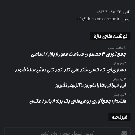
تلفن: 0914.411.85.33
ایمیل: info@drmotamednejad.ir
نوشته های تازه
19 ساعت پیش
جمع آوری ۳ محصول سلامت‌محور از بازار/ اسامی
2 روز پیش
بیماری‌ای که کسی فکر نمی‌کند کودکان به آن مبتلا شوند
3 روز پیش
این خوراکی‌ها را بخورید تا آلزایمر نگیرید
4 روز پیش
هشدار؛ جمع‌آوری روغن‌های یک برند از بازار/ عکس
خبرنامه
آدرس