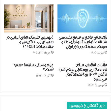
راهنمای جامع و مرجع تخصصی
( بهترین کلینیک های زیبایی در
شناخت انواع، تکنولوژی ها و
شرق تهران + (آدرس و
قیمت سمعک در بازار ایران
مشخصات) | 1405 )
تیر 8, 1405
خرداد 23, 1405
جزئیات افزایش مبلغ
چرا موسیقی تتلوها «سم»
اضافه‌کاری پرستاران اعلام شد؛
است؟
از آبان ۱۴۰۳ پرداخت‌ها آغاز
آذر 17, 1402
می‌شود
بهمن 9, 1403
دیدگاهتان را بنویسید