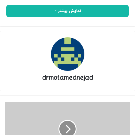
نمایش بیشتر
drmotamednejad
فارس
من|
پاسخ
مسؤولان
به