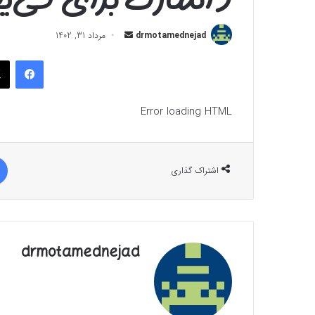
ارسال
drmotamednejad
مرداد 31, 1402
به
فیسب
ایمیل
Error loading HTML
اشتراک گذاری
drmotamednejad