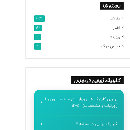
دسته ها
مقالات
6,522
اخبار
193
رپورتاژ
9
فانوس بلاگ
1
کلینیک زیبایی در تهران
بهترین کلینیک های زیبایی در منطقه 1 تهران +
(جزئیات و مشخصات) | 1405
کلینیک زیبایی در منطقه 2