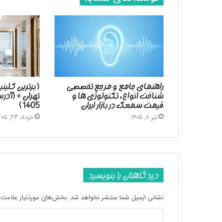
راهنمای جامع و مرجع تخصصی
( برترین کلین
شناخت انواع، تکنولوژی ها و
تهران + (آد
قیمت سمعک در بازار ایران
1405 )
تیر 8, 1405
خرداد 23, 1405
دیدگاهتان را بنویسید
نشانی ایمیل شما منتشر نخواهد شد.
بخش‌های موردنیاز علامت‌گ
د