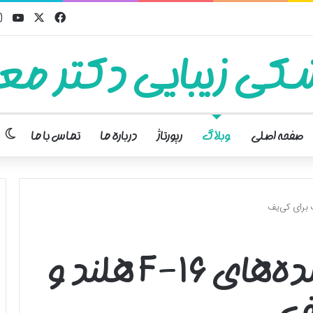
فیسبوک
ایکس
یوت
کی زیبایی دکتر معت
تغ
صفحه اصلی
وبلاگ
رپورتاژ
درباره ما
تماس با ما
جزئیات ارسال جنگنده‌های F-۱۶ هلند و
یف