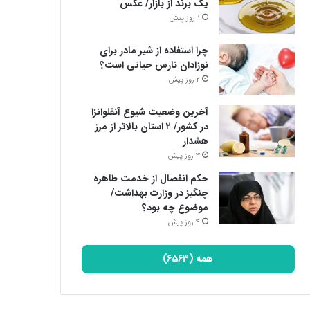
یک برند از بازار/ عکس
1 روز پیش
چرا استفاده از شیر مادر برای
نوزادان نارس حیاتی است؟
2 روز پیش
آخرین وضعیت شیوع آنفلوانزا
در کشور/ ۲ استان بالاتر از مرز
هشدار
3 روز پیش
حکم انفصال از خدمت طاهره
چنگیز در وزارت بهداشت/
موضوع چه بود؟
4 روز پیش
همه (6563)