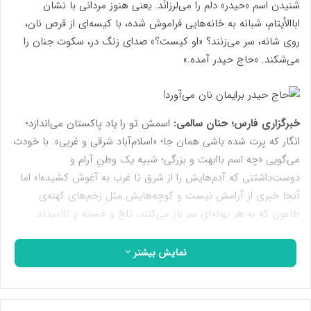
شنیدن اسم «حیدر» دلم را می‌لرزانَد. یعنی هنوز مردانی با نشان
اباالأیتام، شبانه به خانه‌هایی فراموش شده، با کیسه‌ای از قرص نان،
روی شانه، سر می‌زنند؟ «او کیست؟» صدای زنگ در، سکوت جنان را
می‌شکند. «حاج حیدر آمده.»
خبرگزاری فارس؛ حنان سالمی:
اسمش تو را یاد پاکستان می‌اندازد؛
انگار که پرت شده باشی همان جا؛ «اسلام‌آباد شرقی و غربی». با خودت
می‌گویی «چه اسم باابهت و بزرگی؛ شبیه یک وطنِ آرام و
دوست‌داشتنی که آدم‌هایش را از شرق تا غرب به آغوش کشیده!» اما
آنجا خبری از آرامش نیست و کوچه‌هایش مثل زخم‌های کهنه‌‌ی
طاعون که به هر بهانه‌ای سر باز می‌کنند، تلخ و خسته و ناامیدند.
دست خودشان هم نیست. قرعه تقدیر به نام‌شان افتاده تا اسلام‌آبادی
نمایش بیشتر
باشند؛ ساکنان یک محله مُرده و فراموش شده از شهر کارون که به
اهوازِ بی جان‌تر از خودش سنجاق شده. با دیوارهای آجری و
آسفالت‌های بی‌ریخت و ترکیده. هر ده قدم هم یک چاه سه متری