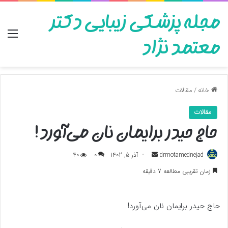
مجله پزشکی زیبایی دکتر
منو
معتمد نژاد
خانه
/
مقالات
مقالات
حاج حیدر برایمان نان می‌آورد!
ارسال
drmotamednejad
آذر 5, 1402
0
40
به
زمان تقریبی مطالعه 7 دقیقه
ایمیل
حاج حیدر برایمان نان می‌آورد!