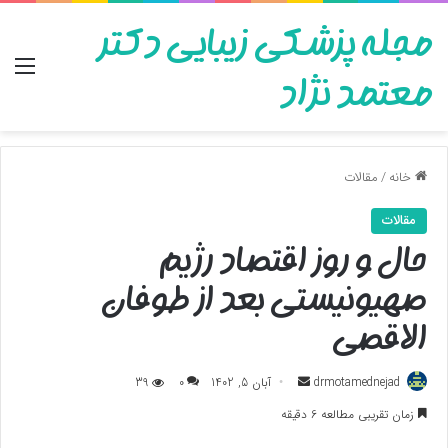
مجله پزشکی زیبایی دکتر
منو
معتمد نژاد
خانه
/
مقالات
مقالات
حال و روز اقتصاد رژیم
صهیونیستی بعد از طوفان
الاقصی
ارسال
drmotamednejad
آبان 5, 1402
0
39
به
زمان تقریبی مطالعه 6 دقیقه
ایمیل