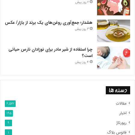
2 روز پیش
هشدار؛ جمع‌آوری روغن‌های یک برند از بازار/ عکس
3 روز پیش
چرا استفاده از شیر مادر برای نوزادان نارس حیاتی
است؟
4 روز پیش
دسته ها
مقالات
6,522
اخبار
195
رپورتاژ
9
فانوس بلاگ
1