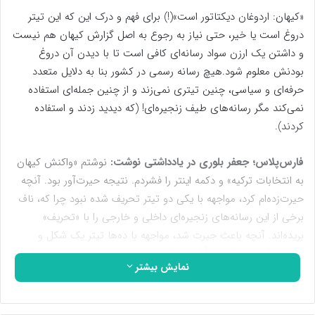
«کیهان: اردوغان دیکتاتور است»(!) برای فهم و درک این که این تیتر
دروغ است یا خیر، حتی نیاز به رجوع به اصل گزارش کیهان هم نیست
و داشتن یک ارزن سواد رسانه‌ای کافی است تا با دیدن آن دروغ
بودنش معلوم شود.هیچ رسانه رسمی در کشور بنا به دلایل متعدد
حرفه‌ای و سیاسی، چنین تیتری نمی‌زند و از چنین جمله‌ای استفاده
نمی‌کند مگر رسانه‌های طیف زنجیره‌ای! (که دیدید زدند و استفاده
کردند).
فارس‌پلاس؛ جعفر بلوری در یادداشتی نوشت:
نوشتم «واکنش کیهان
به انتخابات ترکیه» و دکمه اینتر را فشردم. نتیجه حیرت‌آور بود. آنچه
حیرت‌زده‌ام کرد، مواجهه با یکی دو تیتر تحریف شده نبود چرا که، ناف
برخی از این رسانه‌های زنجیره‌ای داخلی و خارجی را با «تحریف»
بریده‌اند. آنچه باعث حیرت شد، مواجهه با ده‌ها تیتر یک شکل و
تحریف شده بود که عیناً از هم کپی شده و در مقیاسی وسیع در داخل
نمایش بیشتر
و خارج از کشور از سوی زنجیره‌ای‌ها منتشر شده بود.
نوعی «پخش مویرگی خبری تحریف شده» تا فرد، وارد هر محیط