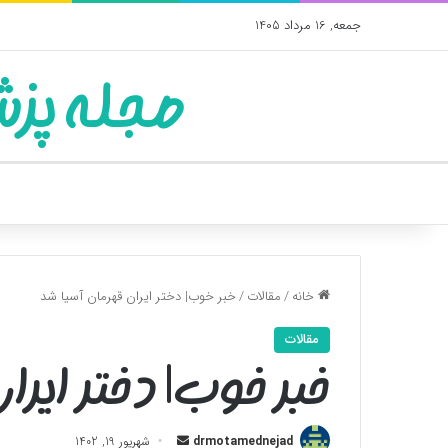
جمعه, 16 مرداد 1405
مجله پزش
خانه
/
مقالات
/
خبر خوب| دختر ایران قهرمان آسیا شد
مقالات
خبر خوب| دختر ایر
ارسال
drmotamednejad
شهریور 19, 1402