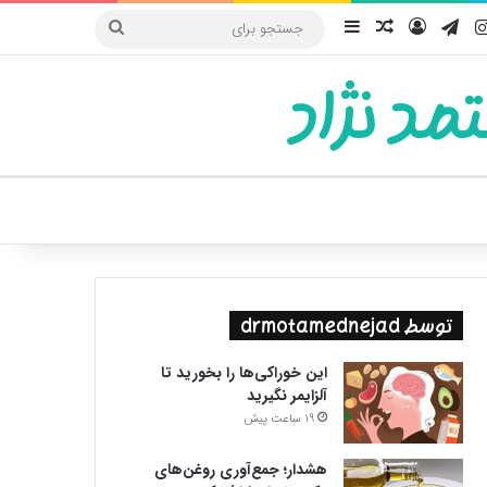
یوب
اینستاگرام
تلگرام
ورود
سایدبار
نوشته تصادفی
جستجو
برای
مد نژاد
ییر پوسته
توسط drmotamednejad
این خوراکی‌ها را بخورید تا
آلزایمر نگیرید
19 ساعت پیش
هشدار؛ جمع‌آوری روغن‌های