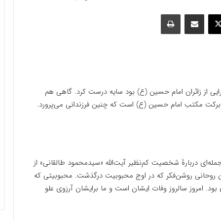
وک
ایکس
اشتراک گذاری با ایمیل
چاپ
ی از زائران امام حسین (ع) بود سایه درست کرد. گاهی هم
ن برکت مکتب امام حسین (ع) است که چنین فرزندانی می‌پرورد.
له‌ای دربارهٔ شخصیت کم‌نظیر آیت‌الله «سیدمحمود طالقانی» از
 این روحانی روشن‌فکر که در اوج محبوبیت درگذشت. محبوبیتی که
ود. امروز سالروز وفات ایشان است و ما برایشان آرزوی علو