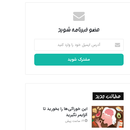
عضو خبرنامه شوید
آدرس
ایمیل
خود
را
وارد
کنید
مطالب جدید
این خوراکی‌ها را بخورید تا
آلزایمر نگیرید
19 ساعت پیش