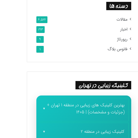
دسته ها
مقالات
6,522
اخبار
193
رپورتاژ
9
فانوس بلاگ
1
کلینیک زیبایی در تهران
بهترین کلینیک های زیبایی در منطقه 1 تهران +
(جزئیات و مشخصات) | 1405
کلینیک زیبایی در منطقه 2