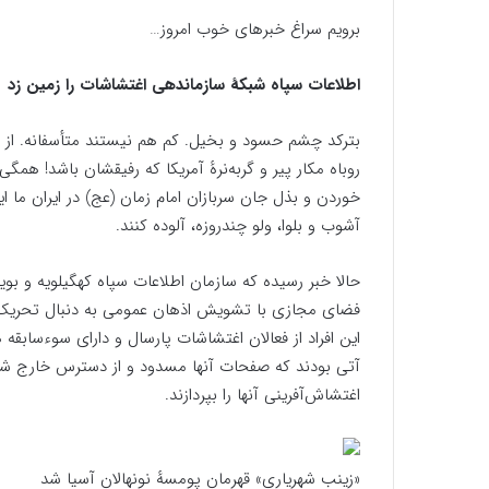
برویم سراغ خبرهای خوب امروز…
اطلاعات سپاه شبکهٔ سازماندهی اغتشاشات را زمین زد
بترکد چشم حسود و بخیل. کم هم نیستند متأسفانه. از ت
روباه مکار پیر و گربه‌نرهٔ آمریکا که رفیقشان باشد! ه
خوردن و بذل جان سربازان امام زمان (عج) در ایران ما ایج
آشوب و بلوا، ولو چندروزه، آلوده کنند.
فضای مجازی با تشویش اذهان عمومی به دنبال تحریک اف
این افراد از فعالان اغتشاشات پارسال و دارای سوءسابقه
آتی بودند که صفحات آنها مسدود و از دسترس خارج شد
اغتشاش‌آفرینی آنها را بپردازند.
«زینب شهریاری» قهرمان پومسهٔ نونهالان آسیا شد