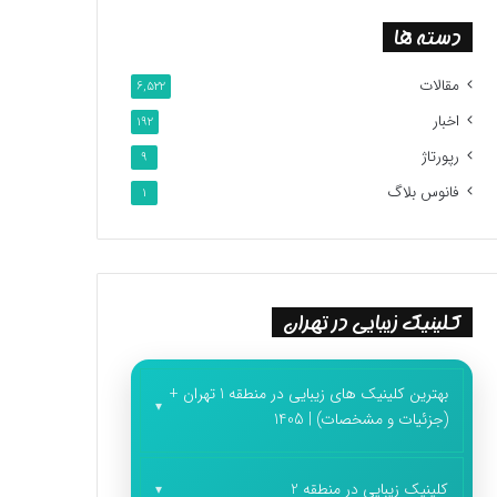
دسته ها
مقالات
6,522
اخبار
192
رپورتاژ
9
فانوس بلاگ
1
کلینیک زیبایی در تهران
بهترین کلینیک های زیبایی در منطقه 1 تهران +
(جزئیات و مشخصات) | 1405
کلینیک زیبایی در منطقه 2