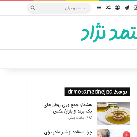
یوب
اینستاگرام
تلگرام
ورود
سایدبار
نوشته تصادفی
جستجو
برای
مد نژاد
ییر پوسته
توسط drmotamednejad
هشدار؛ جمع‌آوری روغن‌های
یک برند از بازار/ عکس
14 ساعت پیش
چرا استفاده از شیر مادر برای