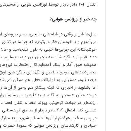
انتقال 404 مادر باردار توسط اورژانس هوایی از مسیرهای صعب العبور به مراکز درمانی
چه خبر از اورژانس هوایی؟
سال‌ها قبل‌تر وقتی در فیلم‌های خارجی، تبحر نیروهای ا
می‌آمدیم و با خودمان فکر می‌کردیم که چرا ما در کشور 
خوشبختانه این چرایی‌ها خیلی به طول نینجامید و حالا م
ده‌ها فیلم از عملکرد شایسته ناجیان این عرصه بسازیم. ن
همیشه طبق آمار و اسناد آمده‌ایم تا از افتخارات نیروه
محدودیت‌های موجود، تامین و نگهداری بالگردهای اورژان
عرصه نبود، دستیابی به توفیقات فعلی هم ممکن نمی‌شد
اما بشنوید از اخباری که البته پیشتر هم برخی از آن‌ها را
در خدمتتان هستیم. به گفته «میعادفر» رییس سازمان 
ارزنده‌ای در حوادث ترافیکی، پیوند اعضا و انتقال اعضا 
شایانی کند. انتقال ۴۰۴ مادر باردار از 
در پس سختی هرکدام از آن‌ها داستان شیرینی به مبارکی 
خلبانان و کارشناسان اورژانس هوایی که عموما خطرات و