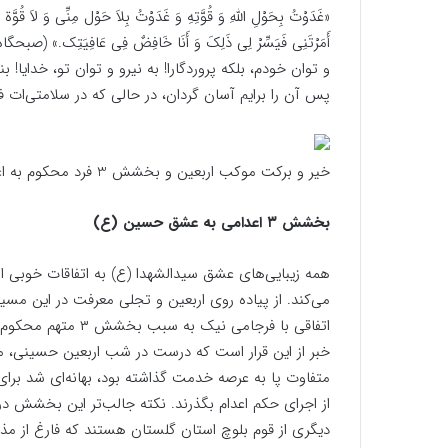
«غَدَوْتُ بِحَوْلِ اللهِ وَ قُوَّتِهِ وَ غَدَوْتُ بِلاَ حَوْل مِنِّی وَ لاَ قُوَّة ب
أَمَرْتَنِی فَیَسِّرْ لِی ذَلِکَ وَ أَنَا خَافِضٌ فِی عَافِیَ
و توان خودم، بلکه پروردگارا! به نیرو و توان تو، خدایا
پس آن را برایم آسان گردان، در حالی که در سلامتی‌ات فر
خیر و برکت موکب اربعین و بخشش 3 فرد محکوم به اعدام
بخشش ۳ اعدامی به عشق حسین (ع)
همه زیبایی‌های عشق سیدالشهدا (ع) به اتفاقات خوبی 
می‌کند. از پیاده روی اربعین و تجلی معرفت در این مسی
اتفاقی با فرجامی نیک به سبب بخشش ۳ متهم محکوم به اعدام.
خبر از این قرار است که درست در شب اربعین حسینی، 
از اجرای حکم اعدام بگذرند. نکته جالب‌تر این بخشش در
دیگری از قوم بلوچ استان گلستان هستند که فارغ از 