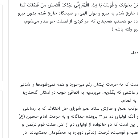
َلْ بِحَوْلِکَ وَ قُوَّتِکَ یَا رَبِّ. اللَّهُمَّ إِنِّی عَبْدُکَ أَلْتَمِسُ مِنْ فَضْلِکَ کَمَا
تِک.» (صبحگاه خارج شدم به نیرو و توان الهی، و صبحگاه خارج شدم بدون نیرو
! بنده تو هستم، همچنان که امر کردی از فضلت خواستار می‌شوم،
و رفته باشم.)
است که به حرمت ایشان رقم می‌خورد و همه نمی‌شودها را شدنی
ر عاشقی که بگذریم، می‌رسیم به اتفاقی خوب در استان گلستان؛
موکب صلح و سازش ستاد صبر شورای حل اختلاف که با رسالتی
متفاوت پا به عرصه خدمت گذاشته بود، بهانه‌ای شد برای آنکه اولیای دم در ۳ پرونده جداگانه و به حرمت امام حسین (ع)
 این است که دو خانواده از اولیای دم از اهل سنت قوم ترکمن و
مذهب و قومیت، فرصت زندگی دوباره به محکومان بخشیدند. در