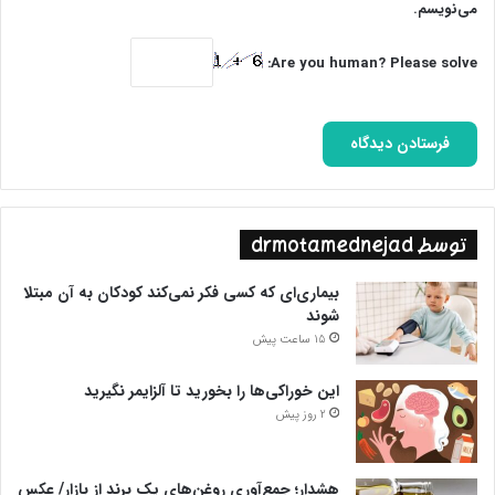
می‌نویسم.
-آقا قضیه چیه؟ – چطور نمی‌دونی؟! یه مناسبت خوش اضافه شده. یه
Are you human? Please solve:
روزِ نو. ۱۳دی، روز فتح قدس
***
تا بیدار شدم نگاهم به قاب روبرو افتاد. به چشمان حاج قاسم خیره
شدم. با نگاهش خوابم را تعبیر می‌کرد…
پایان پیام/
توسط drmotamednejad
بیماری‌ای که کسی فکر نمی‌کند کودکان به آن مبتلا
شوند
15 ساعت پیش
این خوراکی‌ها را بخورید تا آلزایمر نگیرید
2 روز پیش
هشدار؛ جمع‌آوری روغن‌های یک برند از بازار/ عکس