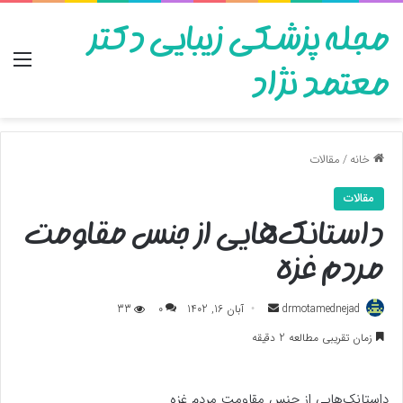
مجله پزشکی زیبایی دکتر
منو
معتمد نژاد
خانه
/
مقالات
مقالات
داستانک‌هایی از جنس مقاومت
مردم غزه
ارسال
drmotamednejad
آبان 16, 1402
0
33
به
زمان تقریبی مطالعه 2 دقیقه
ایمیل
داستانک‌هایی از جنس مقاومت مردم غزه