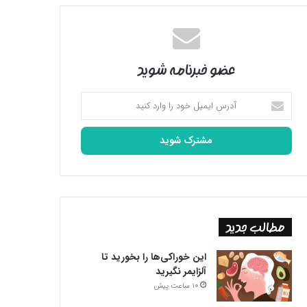
عضو خبرنامه شوید
آدرس
ایمیل
خود
را
وارد
کنید
مطالب جدید
این خوراکی‌ها را بخورید تا
آلزایمر نگیرید
10 ساعت پیش