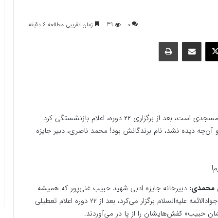
0
39
زمان تقریبی مطالعه 6 دقیقه
وک
ایکس
اشتراک گذاری با ایمیل
چاپ
جایزه ادبی شهید حبیب غنی‌پور که یک جریان مردمی ـ مسجدی است، بعد از برگزاری ۲۲ دوره، اعلام بازنشستگی کرد.
د و آن‌چه دیده نشد، نام برندگانش بود! محمد ناصری، دبیر جایزه
ی محمدی:
دبیرخانه جایزه ادبی شهید حبیب غنی‌پور که همیشه
مراسم اختتامیه و اهدای جوایزش را در شبستان مسجد جوادالائمه علیه‌السلام برگزار می‌کرد، بعد از ۲۲ دوره اعلام تعطیلی
شان حبیب» کفش‌هایشان را از پا در می‌آوردند.