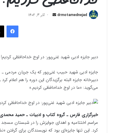
ارسال
drmotamednejad
آذر 3, 1402
به
فیسب
ایمیل
دبیر جایزه ادبی شهید غنی‌پور: در اوج خداحافظی کردیم!
دبیرخانه جایزه البته برگزیدگان این دوره را هم اعلام کر
می‌گوید: «ما در اوج خداحافظی کردیم.»
خبرگزاری فارس ـ گروه کتاب و ادبیات ـ حمید محمد
کرد. این تنها جایزه‌ای بود که نویسندگان برای گرفتن «ن