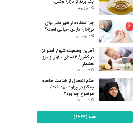
یک برند از بازار/ عکس
1 روز پیش
چرا استفاده از شیر مادر برای
نوزادان نارس حیاتی است؟
2 روز پیش
آخرین وضعیت شیوع آنفلوانزا
در کشور/ ۲ استان بالاتر از مرز
هشدار
3 روز پیش
حکم انفصال از خدمت طاهره
چنگیز در وزارت بهداشت/
موضوع چه بود؟
4 روز پیش
همه (6563)