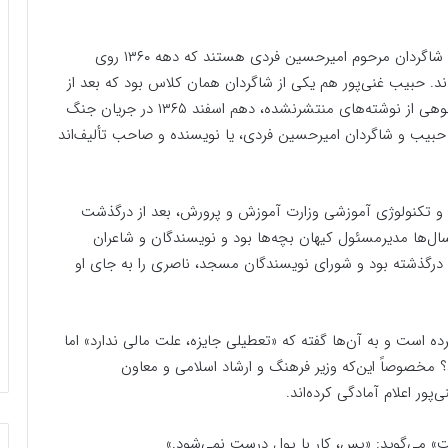
اعضای شورای نویسندگان مسجد جوادالائمه علیه‌السلام، شاگردان مرحوم امیرحسین فردی هستند که دهه ۱۳۶۰ روی
 حبیب غنی‌پور هم یکی از شاگردان همان کلاس بود که بعد از
نوشتن دو کتاب «عمو سبدی» و «گل خاکی» و البته با انبوهی از نوشته‌های منتشرنشده، دهم اسفند ۱۳۶۵ در جریان جنگ
حبیب و شاگردان امیرحسین فردی، یا نویسنده و صاحب تألیف‌اند
 و تکنولوژی آموزشی وزارت آموزش و پرورش، بعد از درگذشت
سال‌ها مدیرمسئول کیهان بچه‌ها بود و نویسندگان و شاعران
فراوانی زیر پر و بال او بار آمده بودند، ۵ اردیبهشت ۱۳۹۲ درگذشته بود و شورای نویسندگان مسجد، ناصری را به جای او
ه است و به آن‌ها گفته که «تعطیلی جایزه، علت مالی ندارد» اما
د؟ مخصوصاً این‌که وزیر فرهنگ و ارشاد اسلامی و معاون
ور اعلام آمادگی کرده‌اند.
شت» می‌گوید: «پس، کار با پول درست نمی‌شود.»