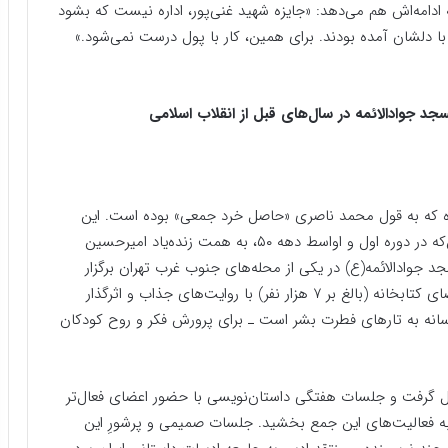
 ادامه‌اش هم می‌دهد: «جایزه شهید غنی‌پور، اداره نیست که بشود
 با دلشان آمده بودند. برای همین، کار با پول درست نمی‌شود.»
د جوادالائمه در سال‌های قبل از انقلاب اسلامی
 آمده که به قول محمد ناصری «حاصل خرد جمعی» بوده است. این
بیانیه، پیشینه جایزه را در ۳ دوره خلاصه کرده است. این‌که در دوره اول و اواسط دهه ۵۰، به همت زنده‌یاد امیر‌حسین
 جواد‌الائمه(ع) در یکی از محله‌های جنوب غرب تهران برگزار
می‌شد و در این دوره تلاش می‌شد ذائقه مخاطبان و اعضای کتابخانه (بالغ بر ۷ هزار نفر) با روایت‌های جذاب و اثر‌گذار
انه به تارهای فطرت بشر است ـ برای پرورش فکر و روح کودکان
ل گرفت و جلسات هفتگی داستان‌نویسی با حضور اعضای فعال‌تر
 به فعالیت‌های این جمع بخشید. جلسات صمیمی و پر‌شورِ این