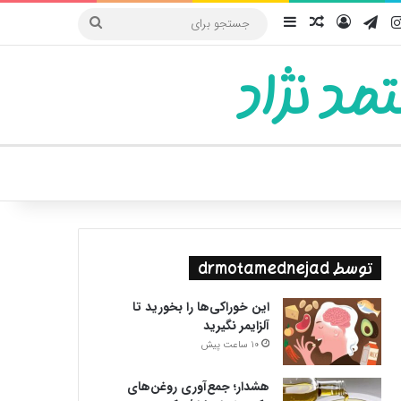
یوب
اینستاگرام
تلگرام
ورود
سایدبار
نوشته تصادفی
جستجو
برای
مد نژاد
ییر پوسته
توسط drmotamednejad
این خوراکی‌ها را بخورید تا
آلزایمر نگیرید
10 ساعت پیش
هشدار؛ جمع‌آوری روغن‌های