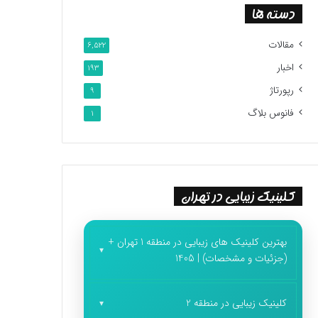
دسته ها
مقالات
6,522
اخبار
193
رپورتاژ
9
فانوس بلاگ
1
کلینیک زیبایی در تهران
بهترین کلینیک های زیبایی در منطقه 1 تهران +
(جزئیات و مشخصات) | 1405
کلینیک زیبایی در منطقه 2