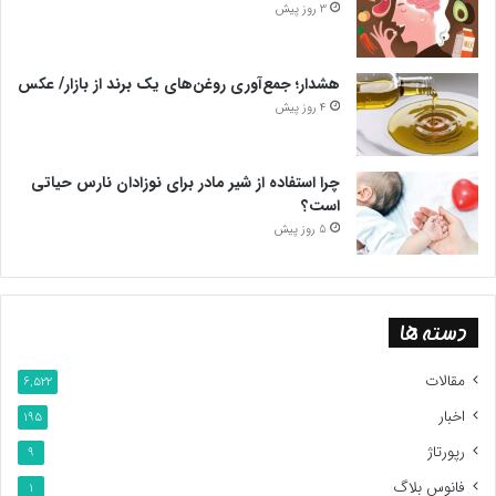
3 روز پیش
هشدار؛ جمع‌آوری روغن‌های یک برند از بازار/ عکس
4 روز پیش
چرا استفاده از شیر مادر برای نوزادان نارس حیاتی
است؟
5 روز پیش
دسته ها
مقالات
6,522
اخبار
195
رپورتاژ
9
فانوس بلاگ
1