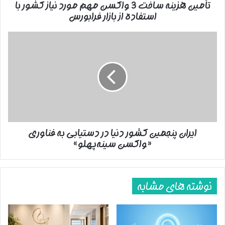
تأمین هزینه ساخت 3 واکسن مهم مورد نیاز کشور با
با
استفاده از بازار فرابورس
استفاده
از
بازار
ایران
فرابورس
پنجمین
کشور
دنیا
در
دستیابی
به
فناوری
«واکسن
ایران پنجمین کشور دنیا در دستیابی به فناوری
سینه‌پهلو»
«واکسن سینه‌پهلو»
نوشته های مشابه