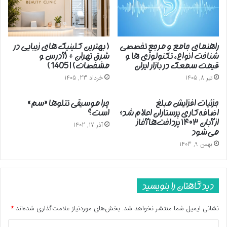
راهنمای جامع و مرجع تخصصی
( بهترین کلینیک های زیبایی در
شناخت انواع، تکنولوژی ها و
شرق تهران + (آدرس و
قیمت سمعک در بازار ایران
مشخصات) | 1405 )
تیر 8, 1405
خرداد 23, 1405
جزئیات افزایش مبلغ
چرا موسیقی تتلوها «سم»
اضافه‌کاری پرستاران اعلام شد؛
است؟
از آبان ۱۴۰۳ پرداخت‌ها آغاز
آذر 17, 1402
می‌شود
بهمن 9, 1403
دیدگاهتان را بنویسید
نشانی ایمیل شما منتشر نخواهد شد.
بخش‌های موردنیاز علامت‌گذاری شده‌اند
*
د