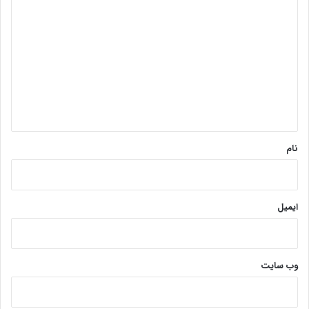
ی
د
گ
ا
ه
*
نام
ایمیل
وب‌ سایت