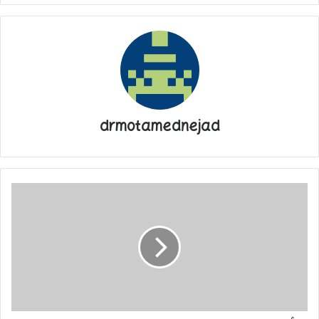
پایان پیام/غ
drmotamednejad
تأمین
هزینه
ساخت
3
واکسن
مهم
مورد
نیاز
کشور