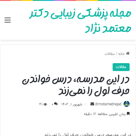
مجله پزشکی زیبایی دکتر
منو
معتمد نژاد
خانه
/
مقالات
مقالات
در این مدرسه، درس خواندن
حرف اول را نمی‌زند
ارسال
drmotamednejad
شهریور 1, 1402
0
41
به
زمان تقریبی مطالعه 12 دقیقه
ایمیل
در این مدرسه، درس خواندن حرف اول را نمی‌زند