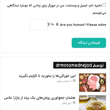
می‌رفت، چندمین حج او محسوب می‌شد و تاکنون چندبار به حج رفته
ذخیره نام، ایمیل و وبسایت من در مرورگر برای زمانی که دوباره دیدگاهی
است؟ کاش بگوید در استانی که سنگ فقر مردمش را به سینه می‌زند،
می‌نویسم.
با ماشین چند میلیارد تومانی تردد می‌کند؟ کاش بگوید برای ساخت
مسجد مکی زاهدان با آن ظاهر مجلل چقدر هزینه شده است؟ کاش
Are you human? Please solve:
تصاویر منزل و دفتر کار ‌اشرافی‌اش را منتشر کند.
پایان پیام/ت
توسط drmotamednejad
این خوراکی‌ها را بخورید تا آلزایمر نگیرید
11 ساعت پیش
هشدار؛ جمع‌آوری روغن‌های یک برند از بازار/ عکس
1 روز پیش