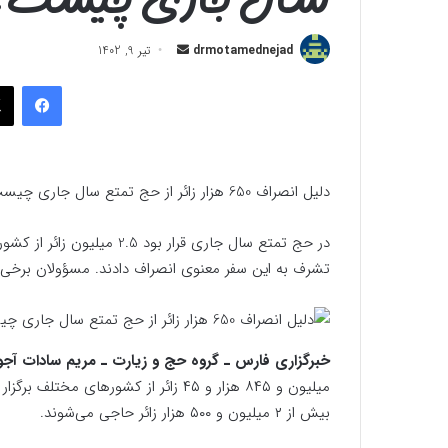
ارسال
drmotamednejad
تیر 9, 1402
به
فیسب
ایمیل
دلیل انصراف 650 هزار زائر از حج تمتع سال جاری چیست؟+جدول
تشرف به این سفر معنوی انصراف دادند. مسؤولان برخی کش
خبرگزاری فارس ـ گروه حج و زیارت ـ مریم سادات آجو
میلیون و ۸۴۵ هزار و ۴۵ زائر از کشوره
بیش از ۲ میلیون و ۵۰۰ هزار زائر حاجی می‌شوند.