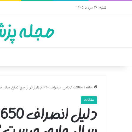
شنبه, 17 مرداد 1405
مجله پزش
خانه
/
مقالات
/
دلیل انصراف 650 هزار زائر از حج تمتع سال جاری چیست؟+جدول
مقالات
د
سال جاری چیست