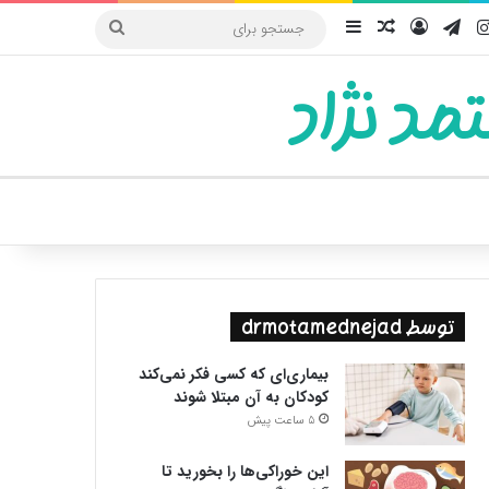
یوب
اینستاگرام
تلگرام
ورود
سایدبار
نوشته تصادفی
جستجو
برای
مد نژاد
ییر پوسته
توسط drmotamednejad
بیماری‌ای که کسی فکر نمی‌کند
کودکان به آن مبتلا شوند
5 ساعت پیش
این خوراکی‌ها را بخورید تا