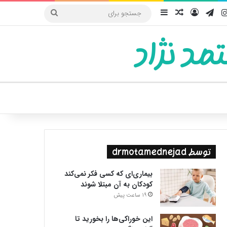
یوب
اینستاگرام
تلگرام
ورود
سایدبار
نوشته تصادفی
جستجو
برای
مد نژاد
ییر پوسته
توسط drmotamednejad
بیماری‌ای که کسی فکر نمی‌کند
کودکان به آن مبتلا شوند
19 ساعت پیش
این خوراکی‌ها را بخورید تا