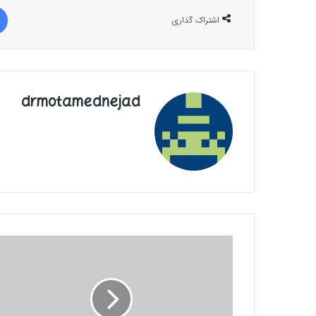
اشتراک گذاری
drmotamednejad
چرا
حماس
راهی
به
جز