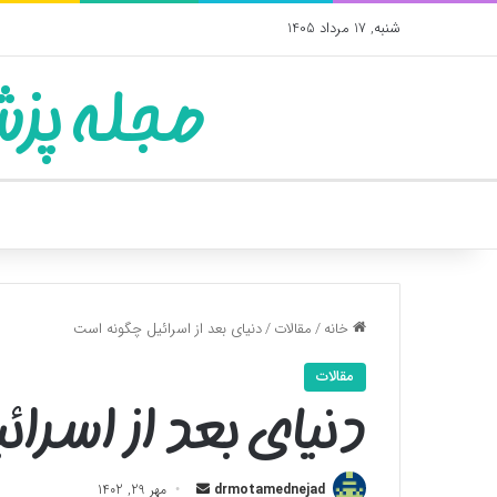
شنبه, 17 مرداد 1405
مجله پزش
خانه
/
مقالات
/
دنیای بعد از اسرائیل چگونه است
مقالات
دنیای بعد از اسرا
ارسال
drmotamednejad
مهر 29, 1402