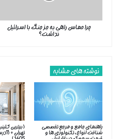
جنگ
با
اسرائیل
نداشت؟
چرا حماس راهی به جز جنگ با اسرائیل
نداشت؟
نوشته های مشابه
راهنمای جامع و مرجع تخصصی
( برترین کلین
شناخت انواع، تکنولوژی ها و
تهران + (آد
قیمت سمعک در بازار ایران
1405 )