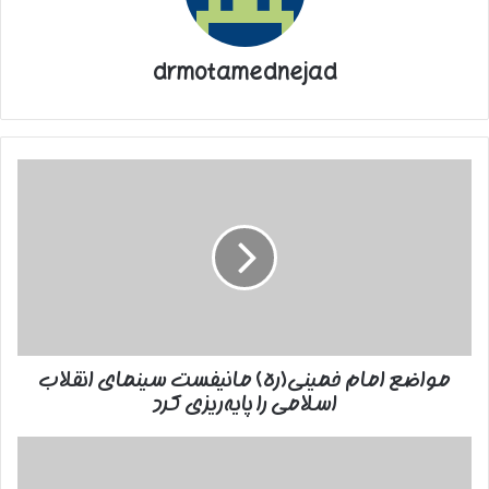
drmotamednejad
مواضع
امام
خمینی(ره)
مانیفست
سینمای
انقلاب
اسلامی
را
پایه‌ریزی
مواضع امام خمینی(ره) مانیفست سینمای انقلاب
کرد
اسلامی را پایه‌ریزی کرد
واکنش
کاربران