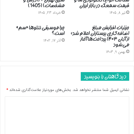
قیمت سمعک در بازار ایران
مشخصات) | 1405 )
تیر 8, 1405
خرداد 23, 1405
جزئیات افزایش مبلغ
چرا موسیقی تتلوها «سم»
اضافه‌کاری پرستاران اعلام شد؛
است؟
از آبان ۱۴۰۳ پرداخت‌ها آغاز
آذر 17, 1402
می‌شود
بهمن 9, 1403
دیدگاهتان را بنویسید
نشانی ایمیل شما منتشر نخواهد شد.
بخش‌های موردنیاز علامت‌گذاری شده‌اند
*
د
ی
د
گ