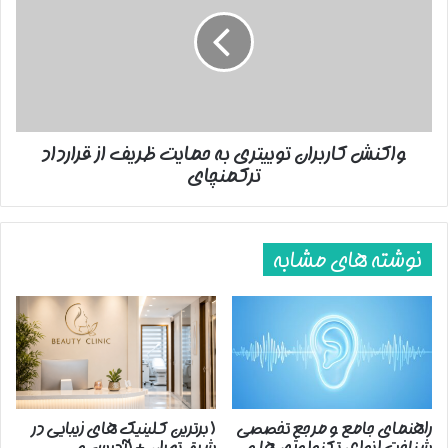
توییتری
به
حمایت
ظریف
از
قرارداد
ترکمنچای
واکنش کاربران توییتری به حمایت ظریف از قرارداد
ترکمنچای
نوشته های مشابه
راهنمای جامع و مرجع تخصصی
( برترین کلینیک های زیبایی در
شناخت انواع، تکنولوژی ها و
شرق تهران + (آدرس و