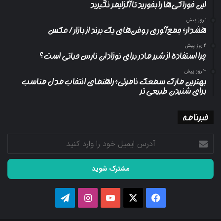
این خوراکی‌ها را بخورید تا آلزایمر نگیرید
1 روز پیش
هشدار؛ جمع‌آوری روغن‌های یک برند از بازار/ عکس
2 روز پیش
چرا استفاده از شیر مادر برای نوزادان نارس حیاتی است؟
3 روز پیش
بهترین مارک سمعک نامرئی؛ راهنمای انتخاب مدل مناسب
برای شنیدن طبیعی تر
خبرنامه
آدرس
ایمیل
خود
را
وارد
کنید
فیسبوک
ایکس
یوتیوب
اینستاگرام
تلگرام