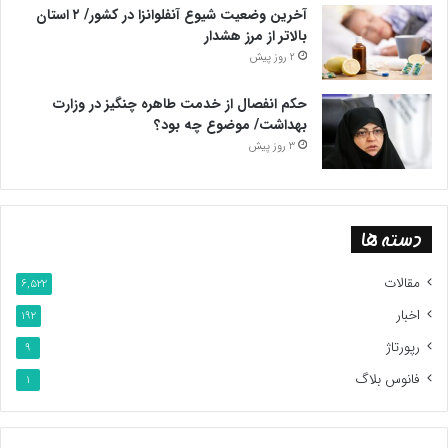
آخرین وضعیت شیوع آنفلوانزا در کشور/ ۲ استان
بالاتر از مرز هشدار
2 روز پیش
حکم انفصال از خدمت طاهره چنگیز در وزارت
بهداشت/ موضوع چه بود؟
3 روز پیش
دسته ها
مقالات
6,522
اخبار
192
رپورتاژ
9
فانوس بلاگ
1