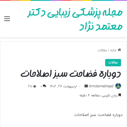
مجله پزشکی زیبایی دکتر
منو
معتمد نژاد
خانه
/
مقالات
مقالات
دوباره فضاحت سبز اصلاحات
ارسال
drmotamednejad
اردیبهشت 27, 1402
0
28
به
زمان تقریبی مطالعه 4 دقیقه
ایمیل
دوباره فضاحت سبز اصلاحات