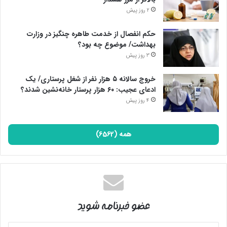
انتخابات ترکیه و به رخ کشیدن مشارکت مردم این کشور در انتخابات
2 روز پیش
خود را ندارند.
حکم انفصال از خدمت طاهره چنگیز در وزارت
کما اینکه با هر انتخاباتی در دنیا و منطقه، شورش این جریان علیه
بهداشت/ موضوع چه بود؟
جمهوریت در انتخابات ریاست جمهوری سال 88 به اذهان متبادر و
3 روز پیش
روسیاهی اصلاح‌طلبان به آنها یادآور می‌شود.
خروج سالانه ۵ هزار نفر از شغل پرستاری/ یک
ادعای عجیب: ۶۰ هزار پرستار خانه‌نشین شدند؟
پایان پیام/
4 روز پیش
همه (6562)
عضو خبرنامه شوید
آدرس