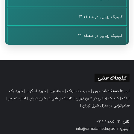
کلینیک زیبایی در منطقه 21
کلینیک زیبایی در منطقه 22
تبلیغات متنی
ارور h1 دستگاه قند خون
|
خرید بک لینک
|
حرفه نیوز
|
خرید اسکوتر
|
خرید بک
لینک
|
کلینیک زیبایی در شرق تهران
|
کلینیک زیبایی در شرق تهران
|
اجاره کلایمر
|
فیزیوتراپی در منزل شرق تهران
|
تلفن: 0914.411.85.33
ایمیل: info@drmotamednejad.ir