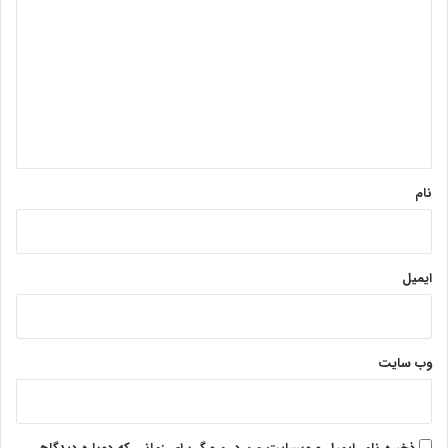
ی
د
گ
ا
ه
*
نام
ایمیل
وب‌ سایت