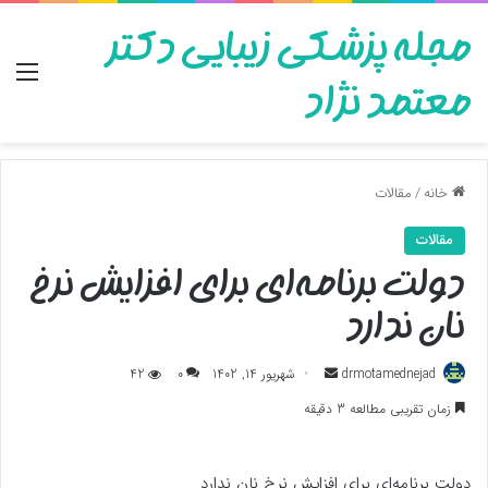
مجله پزشکی زیبایی دکتر
منو
معتمد نژاد
خانه
/
مقالات
مقالات
دولت برنامه‌ای برای افزایش نرخ
نان ندارد
ارسال
drmotamednejad
شهریور 14, 1402
0
42
به
زمان تقریبی مطالعه 3 دقیقه
ایمیل
دولت برنامه‌ای برای افزایش نرخ نان ندارد