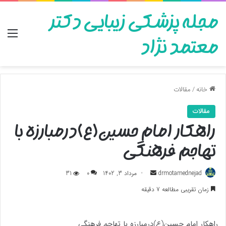
مجله پزشکی زیبایی دکتر
منو
معتمد نژاد
خانه
/
مقالات
مقالات
راهکار امام حسین(ع)درمبارزه با
تهاجم فرهنگی
ارسال
drmotamednejad
مرداد 3, 1402
0
31
به
زمان تقریبی مطالعه 7 دقیقه
ایمیل
راهکار امام حسین(ع)درمبارزه با تهاجم فرهنگی