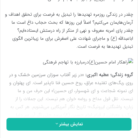
چقدر در زندگی روزمره تهدیدها را تبدیل به فرصت برای تحقق اهداف و
آرمان‌هایمان می‌کنیم؟ اصلاً این روزها که بحث حجاب داغ است ما
چقدر پای امربه معروف و نهی از منکر از راه درستش ایستاده‌ایم؟
اباعبدالله (ع) و ماجرای شهادت علی اصغرش برای ما زیباترین الگوی
تبدیل تهدیدها به فرصت است.
گروه زندگی؛
عطیه اکبری:
«در زیر آفتاب سوزان سرزمین خشک و در
روی ریگ‌های تفتیده عراق، روح حسین فنا ناپذیر است. ای پهلوان و
ای نمونه شجاعت و ای شهسوار، ای حسین!» این حرف من و ما
نیست. نقل قول مداح و روضه خوان هم نیست. این جملات را از
زبان« واشنگتن ایرونیگ»؛ تاریخ نگار آمریکایی می‌شنویم. هر کس به
درک و معرفتی از قیام امام حسین (ع) برسد حتی اگر آن سر دنیا
باشد، حتی مسیحی، زرتشتی، اصلاً بچه ناف آمریکا. کلمه کم می‌آورد
نمایش بیشتر
در وصف اباعبدالله (ع)، وصف عاشورا، پیام کربلا و عظمت رنجی که بر