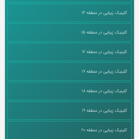
چنان که قرآن کریم می‌فرماید: «أَرَضِیتُمْ بِالْحَیَاةِ الدُّنْیَا مِنَ الْآخِرَةِ فَمَا
کلینیک زیبایی در منطقه 14
مَتَاعُ الْحَیَاةِ الدُّنْیَا فِی الْآخِرَةِ إِلَّا قَلِیلٌ؛ آیا به جای آخرت به زندگی دنیا
دل خوش کرده‌اید متاع زندگی دنیا در برابر آخرت جز اندکی نیست.»
کلینیک زیبایی در منطقه 15
پایان پیام/
کلینیک زیبایی در منطقه 16
کلینیک زیبایی در منطقه 17
کلینیک زیبایی در منطقه 18
کلینیک زیبایی در منطقه 19
کلینیک زیبایی در منطقه 20