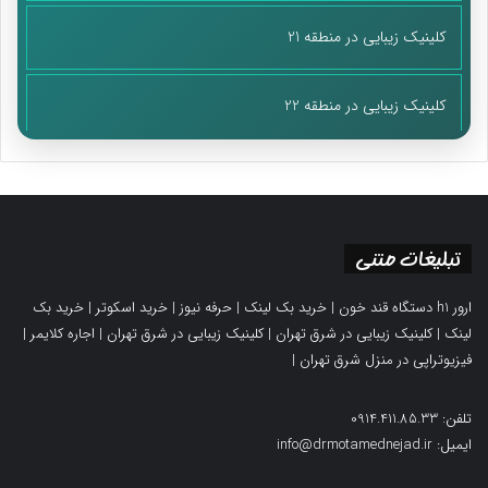
در حوزه رسانه با فضایی که ظاهر آن ظاهر مبارزه در ساحت‌های
کلینیک زیبایی در منطقه 21
بیرونی و تأثیرگذار بر لایه‌های مختلف شناخت خود مخاطب ماست
مواجه هستیم که به سرسختی از جنس منفی دامن می‌زند. یعنی حوزه
کلینیک زیبایی در منطقه 22
رسانه هم مبارزه و نقطه مبارزه را دارد و متاسفانه شاید هدفگذاری آن
درست نباشد و از طرفی سرسختی‌ای که در مخاطب ایجاد می‌کند
فرآیند را ضد اجتماعی می‌کند. یعنی به مخاطبی تبدیل می شود که در
یک نقطه به تعارض و اصطحلاک جدی با همه پدیده‌ها، ساحت‌ها،
ساختارها، سیستم‌های یک جامعه می‌رسد. بنابراین؛ رسانه باید دید
تبلیغات متنی
وسیعی داشته باشد. چابکی و انعطاف ویژگی‌هایی است که وقتی از
مبارزه در ساحت حد‌اقل رسانه صحبت می‌کنی یعنی یک سری
ارور h1 دستگاه قند خون
|
خرید بک لینک
|
حرفه نیوز
|
خرید اسکوتر
|
خرید بک
ویژگی‌ها.
لینک
|
کلینیک زیبایی در شرق تهران
|
کلینیک زیبایی در شرق تهران
|
اجاره کلایمر
|
فیزیوتراپی در منزل شرق تهران
|
وقتی 5 ساعت منبع خبر رسانه عربی می‌شود یعنی در مبارزه‌ای که
وجود دارد و همه درباره آن صحبت می‌کنیم، اصلاً حرفی برای گفتن
تلفن: 0914.411.85.33
نداریم.
ایمیل: info@drmotamednejad.ir