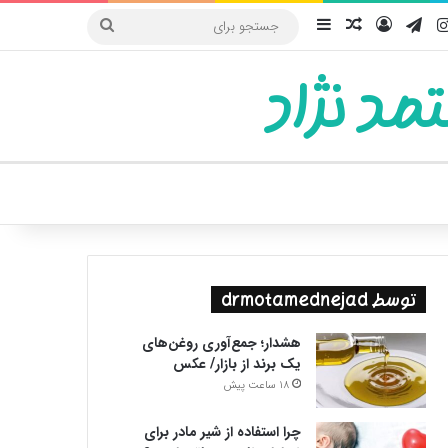
یوب
اینستاگرام
تلگرام
ورود
سایدبار
نوشته تصادفی
جستجو
برای
مد نژاد
ییر پوسته
توسط drmotamednejad
هشدار؛ جمع‌آوری روغن‌های
یک برند از بازار/ عکس
18 ساعت پیش
چرا استفاده از شیر مادر برای