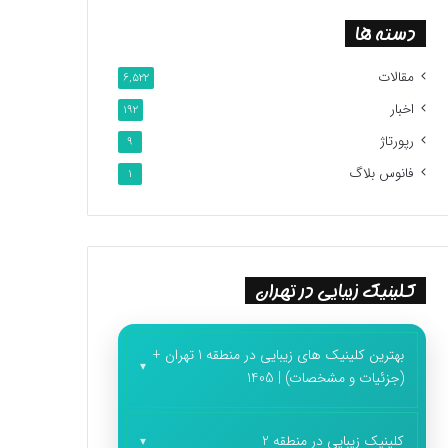
دسته ها
مقالات
6,522
اخبار
192
رپورتاژ
9
فانوس بلاگ
1
کلینیک زیبایی در تهران
بهترین کلینیک های زیبایی در منطقه 1 تهران +
(جزئیات و مشخصات) | 1405
کلینیک زیبایی در منطقه 2