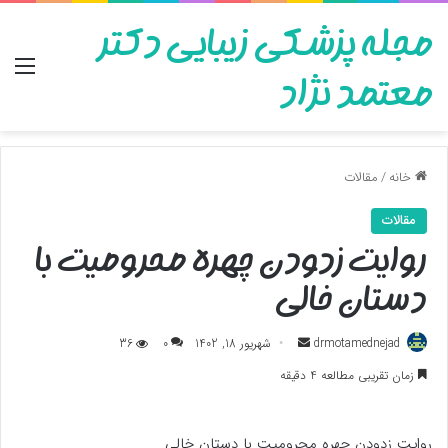
مجله پزشکی زیبایی دکتر
منو
معتمد نژاد
خانه
/
مقالات
مقالات
روایت زدودن چهره محرومیت با
دستان خالی
ارسال
drmotamednejad
شهریور 18, 1402
0
36
به
زمان تقریبی مطالعه 4 دقیقه
ایمیل
روایت زدودن چهره محرومیت با دستان خالی