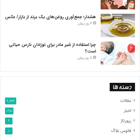
هشدار؛ جمع‌آوری روغن‌های یک برند از بازار/ عکس
4 روز پیش
چرا استفاده از شیر مادر برای نوزادان نارس حیاتی
است؟
5 روز پیش
دسته ها
مقالات
6,522
اخبار
195
رپورتاژ
9
فانوس بلاگ
1