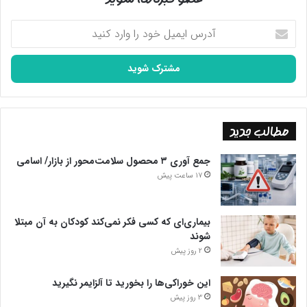
کارهایم رسانه‌ای نشود، اما وقتی عمق محرومیت را دیدم گفتیم با
انعکاس فعالیت جهادی پای خیرین را هم وسط بکشیم.
آدرس
ایمیل
خود
پایان پیام/
را
وارد
کنید
مطالب جدید
جمع آوری ۳ محصول سلامت‌محور از بازار/ اسامی
17 ساعت پیش
بیماری‌ای که کسی فکر نمی‌کند کودکان به آن مبتلا
شوند
2 روز پیش
این خوراکی‌ها را بخورید تا آلزایمر نگیرید
3 روز پیش